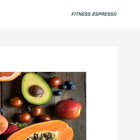
خطي
لى
لمحتوى