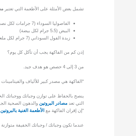
تشمل بعض الأمثلة على الأطعمة التي تعتبر
مص
الفاصوليا السوداء (7 جرامات لكل نصف كوب)
البيض (5.5 جرام لكل بيضة)
زبدة الفول السوداني (7 جرام لكل ملعقتين كبيرتين)
إذن كم من الفاكهة يجب أن تأكل كل يوم؟
من 3 إلى 4 حصص هو هدف جيد.
“الفاكهة هي مصدر كبير للألياف والفيتامينات وا
ينصح بالحفاظ على توازن وجباتك ووجباتك الخف
التي تعد
مصادر البروتين
والدهون الصحية الجي
“إن إقران الفاكهة مع
الأطعمة الغنية بالبروتين
و
عندما تكون وجباتك / وجباتك الخفيفة متوازنة