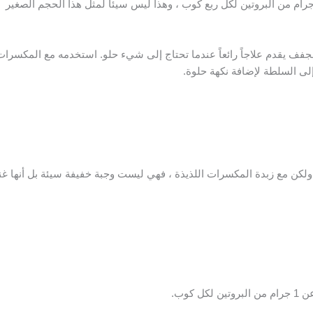
توي المشمش المجفف على ما يزيد عن 1 جرام من البروتين لكل ربع كوب ، وهذا ليس سيئاً لمثل هذا الحجم الصغير
فف يقدم علاجاً رائعاً عندما تحتاج إلى شيء حلو. استخدمه مع المكسرات
إلى السلطة لإضافة نكهة حلوة.
 ، ولكن مع زبدة المكسرات اللذيذة ، فهي ليست وجبة خفيفة سيئة بل أنها غن
كوب.