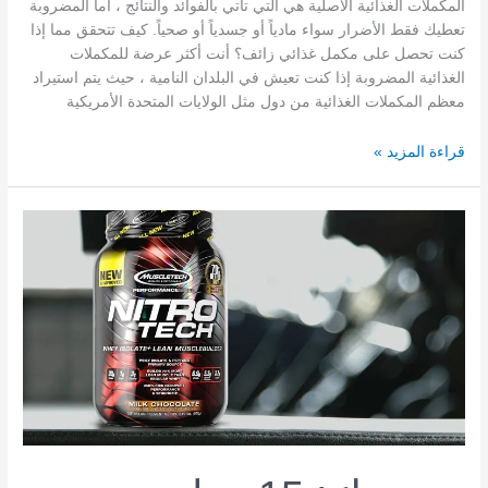
المكملات الغذائية الأصلية هي التي تأتي بالفوائد والنتائج ، أما المضروبة
تعطيك فقط الأضرار سواء مادياً أو جسدياً أو صحياً. كيف تتحقق مما إذا
كنت تحصل على مكمل غذائي زائف؟ أنت أكثر عرضة للمكملات
الغذائية المضروبة إذا كنت تعيش في البلدان النامية ، حيث يتم استيراد
معظم المكملات الغذائية من دول مثل الولايات المتحدة الأمريكية
كيفية
قراءة المزيد »
معرفة
الفرق
بين
المكملات
الغذائية
الأصلية
والمغشوشة