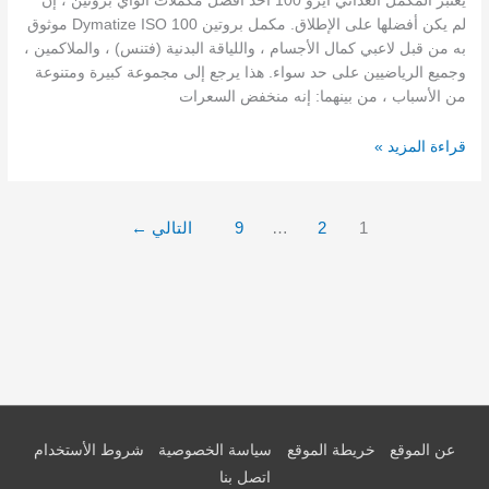
يعتبر المكمل الغذائي ايزو 100 أحد أفضل مكملات الواي بروتين ، إن
لم يكن أفضلها على الإطلاق. مكمل بروتين Dymatize ISO 100 موثوق
به من قبل لاعبي كمال الأجسام ، واللياقة البدنية (فتنس) ، والملاكمين ،
وجميع الرياضيين على حد سواء. هذا يرجع إلى مجموعة كبيرة ومتنوعة
من الأسباب ، من بينهما: إنه منخفض السعرات
ايزو
قراءة المزيد »
100:
الفوائد
والأضرار
1
2
…
9
التالي
←
والمكونات
وطريقة
الاستخدام
عن الموقع
خريطة الموقع
سياسة الخصوصية
شروط الأستخدام
اتصل بنا