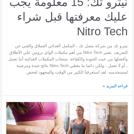
نيترو تك: 15 معلومة يجب
عليك معرفتها قبل شراء
Nitro Tech
نيترو تك من شركة مصل تك ، المكمل الغذائي العملاق والغني عن
التعريف. يعتبر Nitro Tech من أهم مكملات الواي بروتين على الأطلاق
وأفضلها من حيث الجودة والكفاءة. منتجات المكملات الغذائية أما تعمل
، أو لا تعمل ، ولكن دائما ما يعطي Nitro Tech نتائج جيدة ومرضية
لمستخدميه. لقد استغرقنا الكثير من الوقت والمجهود لفحص
نيترو
قراءة المزيد »
تك:
15
معلومة
يجب
عليك
معرفتها
قبل