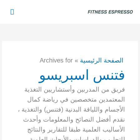
خطي
القائم
لى
لمحتوى
الرئي
الصفحة الرئيسية
»
Archives for
فتنس اسبريسو
فريق من المدربين وأستشاريين التغذية
المعتمدين متخصصين في رياضة كمال
الأجسام واللياقة البدنية (فتنس) والتغذية ،
نقدم أفضل النصائح والمعلومات وأحدث
الأساليب العلمية طبقا للتقارير والنتائج
للتجارب والدراسات والأبحاث العلمية