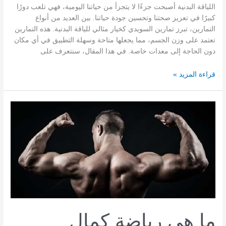
اللياقة البدنية أصبحت جزءًا لا يتجزأ من حياتنا اليومية، فهي تلعب دورًا
كبيرًا في تعزيز صحتنا وتحسين جودة حياتنا. بين العديد من أنواع
التمارين، تبرز تمارين السويدي كخيار مثالي للياقة البدنية. هذه التمارين
تعتمد على وزن الجسم، مما يجعلها متاحة وسهلة التطبيق في أي مكان
دون الحاجة إلى معدات خاصة. في هذا المقال، سنتعرف على
تمارين
قراءة المزيد »
سويدي
للتخسيس
وبناء
العضلات
ما هي رياضة كمال