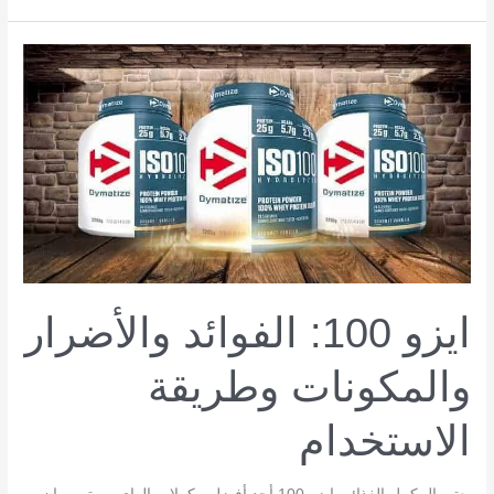
تمارين
حرق
الدهون
في
الجسم
والبطن
بسرعة
ايزو 100: الفوائد والأضرار
والمكونات وطريقة
الاستخدام