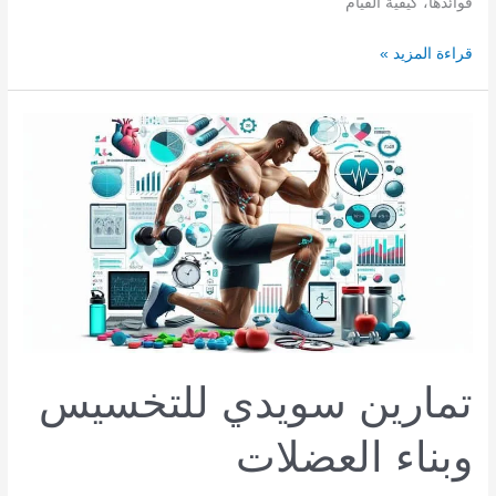
فوائدها، كيفية القيام
تمارين
قراءة المزيد »
كيجل:
الفوائد
والطريقة
الصحيحة
لممارستها
تمارين سويدي للتخسيس
وبناء العضلات