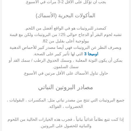
يجب أن تؤكل على الأقل 2-3 مرات في الأسبوع.
المأكولات البحرية (الأسماك)
كمصدر للبروتينات هو في الواقع أفضل من اللحم.
تشبه لحوم البقر أو الدجاج حوالي 25٪ من البروتينات ولكن مع قيمة
بيولوجية أعلى بقليل من 82.
وبصرف النظر عن البروتينات فهي أيضا مصدر كبير للأحماض الدهنية
اوميجا 3
التي لها تأثير كبير على الصحة.
يمكن أن يكون التونة المعلبة ، وسمك الحدوق الرطب / سمك القد أو
سمك السلمون.
حاول تناول الأسماك على الأقل مرتين في الأسبوع.
مصادر البروتين النباتي
جميع البروتينات التي تنتج من مصدر نباتي مثل: المكسرات ، البقوليات ،
الخضروات ، الفواكه.
إذا كنت تتبع نظاماً غذائياً نباتياً ، فجرب هذه الخيارات الخالية من اللحوم
والنباتية للحصول على البروتين.