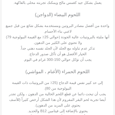
يعمل بشكل جيد كغمس مالح ويمكنك تجربته محلى بالفاكهة.
اللحوم البيضاء (الدواجن)
واحدة من أفضل مصادر البروتين ومستخدمة بشكل شائع من قبل جميع
لاعبي بناء الأجسام.
أنها مليئة بالبروتينات عالية الجودة (حوالي 25٪ مع القيمة البيولوجية 79)
ولا تحتوي على الكثير من الدهون.
تذكر عدم تناوله مع الجلد لأن الجلد نفسه دهني جداً.
الخيار الأفضل هو أن تأكل صدور الدجاج.
يجب أن تؤكل حوالي 150-300 غرام في اليوم.
اللحوم الحمراء (الأغنام ، المواشي)
إلى حد كبير نفس قيمة الدجاج (25٪ من البروتينات ذات القيمة
البيولوجية من 80).
يجب أن تبحث دائما عن قطع اللحم الخالية من الدهون ، ولكن تجدر
أيضا تجربة لحم البقر المفروم لأن هذا الشكل أرخص كثيراً (للأسف
يحتوي على المزيد من الدهون).
يحتوي بالإضافة إلى فيتامين B12 والحديد.