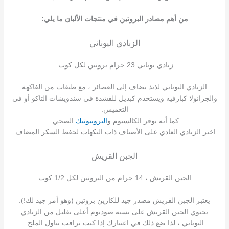
من أهم مصادر البروتين في منتجات الألبان ما يلي:
الزبادي اليوناني
زبادي يوناني 23 جرام بروتين لكل كوب.
الزبادي اليوناني لذيذ يضاف إلى العصائر ، مع طبقات من الفاكهة
والجرانولا كبارفيه ويستخدم كبديل للقشدة في سندويشات التاكو أو في
التغميس.
كما أنه يوفر الكالسيوم و
البروبيوتيك
الصحي.
اختر الزبادي العادي على الأصناف ذات النكهات لحفظ السكر المضاف.
الجبن القريش
الجبن القريش ، 14 جرام من البروتين لكل 1/2 كوب
يعتبر الجبن القريش مصدر جيد للكازين بروتين (وهو أمر جيد لك!).
يحتوي الجبن القريش على نسبة صوديوم أعلى بقليل من الزبادي
اليوناني ، لذا ضع ذلك في اعتبارك إذا كنت تراقب تناول الملح.