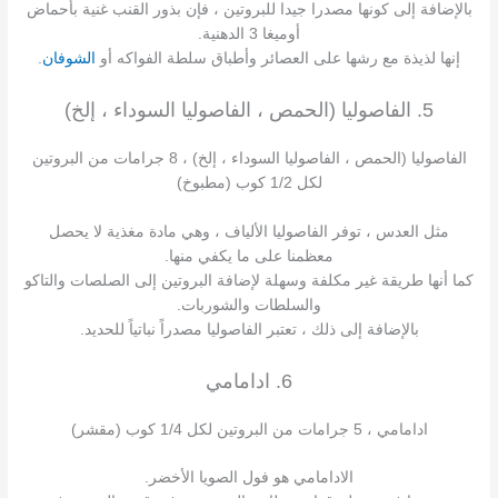
بالإضافة إلى كونها مصدرا جيدا للبروتين ، فإن بذور القنب غنية بأحماض
أوميغا 3 الدهنية.
إنها لذيذة مع رشها على العصائر وأطباق سلطة الفواكه أو
الشوفان
.
5. الفاصوليا (الحمص ، الفاصوليا السوداء ، إلخ)
الفاصوليا (الحمص ، الفاصوليا السوداء ، إلخ) ، 8 جرامات من البروتين
لكل 1/2 كوب (مطبوخ)
مثل العدس ، توفر الفاصوليا الألياف ، وهي مادة مغذية لا يحصل
معظمنا على ما يكفي منها.
كما أنها طريقة غير مكلفة وسهلة لإضافة البروتين إلى الصلصات والتاكو
والسلطات والشوربات.
بالإضافة إلى ذلك ، تعتبر الفاصوليا مصدراً نباتياً للحديد.
6. ادامامي
ادامامي ، 5 جرامات من البروتين لكل 1/4 كوب (مقشر)
الادامامي هو فول الصويا الأخضر.