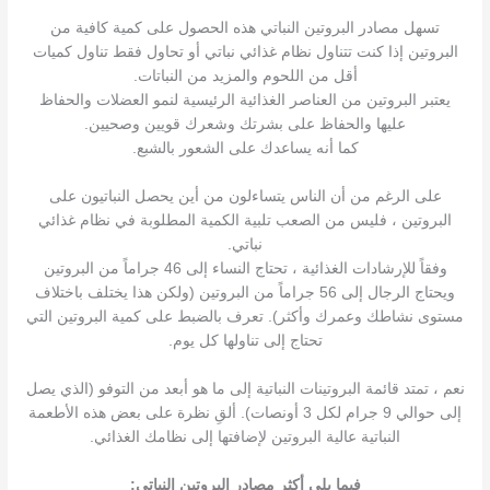
تسهل مصادر البروتين النباتي هذه الحصول على كمية كافية من
البروتين إذا كنت تتناول نظام غذائي نباتي أو تحاول فقط تناول كميات
أقل من اللحوم والمزيد من النباتات.
يعتبر البروتين من العناصر الغذائية الرئيسية لنمو العضلات والحفاظ
عليها والحفاظ على بشرتك وشعرك قويين وصحيين.
كما أنه يساعدك على الشعور بالشبع.
على الرغم من أن الناس يتساءلون من أين يحصل النباتيون على
البروتين ، فليس من الصعب تلبية الكمية المطلوبة في نظام غذائي
نباتي.
وفقاً للإرشادات الغذائية ، تحتاج النساء إلى 46 جراماً من البروتين
ويحتاج الرجال إلى 56 جراماً من البروتين (ولكن هذا يختلف باختلاف
مستوى نشاطك وعمرك وأكثر). تعرف بالضبط على كمية البروتين التي
تحتاج إلى تناولها كل يوم.
نعم ، تمتد قائمة البروتينات النباتية إلى ما هو أبعد من التوفو (الذي يصل
إلى حوالي 9 جرام لكل 3 أونصات). ألقِ نظرة على بعض هذه الأطعمة
النباتية عالية البروتين لإضافتها إلى نظامك الغذائي.
فيما يلي أكثر مصادر البروتين النباتي: