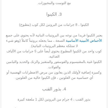
مع التوست والمخبوزات.
3. الكينوا
الكينوا ، 8 جرامات من البروتين لكل كوب (مطبوخ)
يعتبر الكينوا فريدا من نوعه بين البروتينات النباتية لأنه يحتوي على جميع
الأحماض الأمينية الأساسية
التسعة ، مما يجعله بروتيناً كاملاً (وهو شيء
لا تمتلكه معظم البروتينات النباتية).
كوب واحد من الكينوا المطبوخ يحتوي أيضاً على 5 جرامات من الألياف
الغذائية.
الكينوا غنية بالمغنيسيوم والفوسفور والمنغنيز والزنك والحديد والثيامين
والفولات.
وكميزة إضافية لأولئك الذين يعانون من مرض الاضطرابات الهضمية أو
أي حساسية من الغلوتين ، فإن الكينوا خالية من الغلوتين.
4. بذور القنب
بذور القنب ، 4 جرام من البروتين لكل 1 ملعقة كبيرة