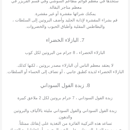
ستجدها في معظم قوائم مطاعم السوشي وفي قسم الفريزر في
معظم متاجر البقالة.
يمكنك شرائها مقشرة أو غير مقشرة.
قم بشراء المقشرة لإذابة الجليد وأضف البروتين إلى السلطات ،
والبطاطس المقلية وأطباق الحبوب والخضروات.
7. البازلاء الخضراء
البازلاء الخضراء ، 8 جرام من البروتين لكل كوب
لا يعتقد معظم الناس أن البازلاء مصدر بروتين ، لكنها كذلك.
البازلاء الخضراء لذيذة كطبق جانبي ، أو تضاف إلى الحساء أو السلطات.
8. زبدة الفول السوداني
زبدة الفول السوداني ، 7 جرام بروتين لكل 2 ملاعق كبيرة
زبدة الفول السوداني والفول السوداني مليئة بالألياف والبروتين
والدهون.
تساعد هذه التركيبة الفائزة من التغذية على إبقائك ممتلئاً.
جرب زبدة الفول السوداني على الخبز المحمص أو اخلطها مع العصائر