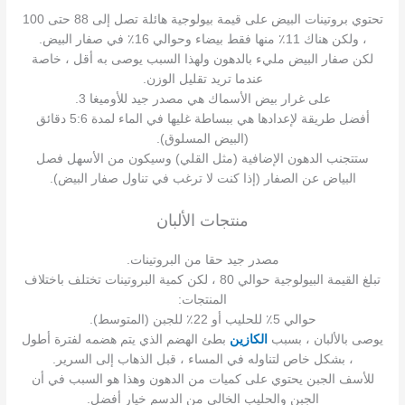
تحتوي بروتينات البيض على قيمة بيولوجية هائلة تصل إلى 88 حتى 100
، ولكن هناك 11٪ منها فقط بيضاء وحوالي 16٪ في صفار البيض.
لكن صفار البيض مليء بالدهون ولهذا السبب يوصى به أقل ، خاصة
عندما تريد تقليل الوزن.
على غرار بيض الأسماك هي مصدر جيد للأوميغا 3.
أفضل طريقة لإعدادها هي ببساطة غليها في الماء لمدة 5:6 دقائق
(البيض المسلوق).
ستتجنب الدهون الإضافية (مثل القلي) وسيكون من الأسهل فصل
البياض عن الصفار (إذا كنت لا ترغب في تناول صفار البيض).
منتجات الألبان
مصدر جيد حقا من البروتينات.
تبلغ القيمة البيولوجية حوالي 80 ، لكن كمية البروتينات تختلف باختلاف
المنتجات:
حوالي 5٪ للحليب أو 22٪ للجبن (المتوسط).
يوصى بالألبان ، بسبب
الكازين
بطئ الهضم الذي يتم هضمه لفترة أطول
، بشكل خاص لتناوله في المساء ، قبل الذهاب إلى السرير.
للأسف الجبن يحتوي على كميات من الدهون وهذا هو السبب في أن
الجبن والحليب الخالي من الدسم خيار أفضل.