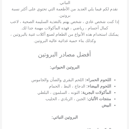
النباتي.
نقدم لكم فيما يلي العديد من الأطعمة التي تحتوي على أكثر نسبة
بروتين.
إذا كنت شخص عادي ، شخص يهتم بالتغذية السليمة الصحية ، لاعب
كمال أجسام ، رياضي ، فهذه المأكولات مهمة جدا لك.
يمكنك استخدام هذه الأنواع من الطعام لصنع أكلات غنية بالبروتين ،
وكذلك بناء حمية غذائية عالية البروتين.
أفضل مصادر البروتين
البروتين الحيواني:
اللحوم الحمراء:
اللحم البقري والضأن والجاموس
اللحوم البيضاء:
الدجاج ، البط ، الحمام
المأكولات البجرية:
التونه ، السلمون ، البلطي
منتجات الألبان:
الجبن ، الزبادي ، الحليب
البيض
البروتين النباتي: