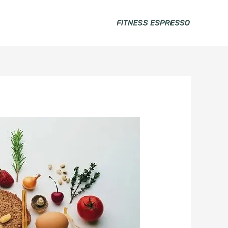
خطي
لى
لمحتوى