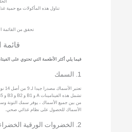
الحل
تناول هذه المأكولات مع حمية غذ
تحقق من القائمة الم
قائمة ا
فيما يلي أكثر الأطعمة التي تحتوي على الفيتا
1. السمك
تعتبر الأسماك مصدرا جيدا لـ 9 من أصل 14 نوعا من الفيتامينات الأساسية.
تشمل هذه الفيتامينات A و B1 و B2 و B3 و B5 و B6 و B12 و D و E.
من بين جميع الأسماك ، يوفر سمك التونة وس
الأسماك للحصول على نظام غذائي صحي.
2. الخضروات الورقية الخضراء