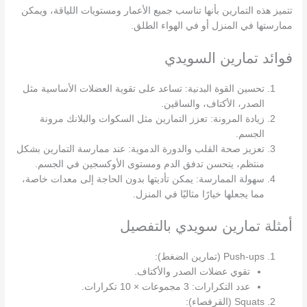
تتميز هذه التمارين بأنها تناسب جميع الأعمار ومستويات اللياقة، ويمكن
ممارستها في المنزل أو في الهواء الطلق.
فوائد تمارين السويدي
تحسين القوة البدنية: تساعد على تقوية العضلات الأساسية مثل
الصدر، الأكتاف، والساقين.
زيادة المرونة: تعزز التمارين مثل السكوات والبلانك مرونة
الجسم.
تعزيز صحة القلب والدورة الدموية: عند ممارسة التمارين بشكل
منتظم، يتحسن تدفق الدم ومستوى الأوكسجين في الجسم.
سهولة الممارسة: يمكن تأديتها بدون الحاجة إلى معدات خاصة،
مما يجعلها خيارًا مثاليًا في المنزل.
أمثلة تمارين سويدي بالتفصيل
Push-ups (تمارين الضغط):
تقوي عضلات الصدر والأكتاف.
عدد التكرارات: 3 مجموعات × 10 تكرارات.
Squats (القرفصاء):