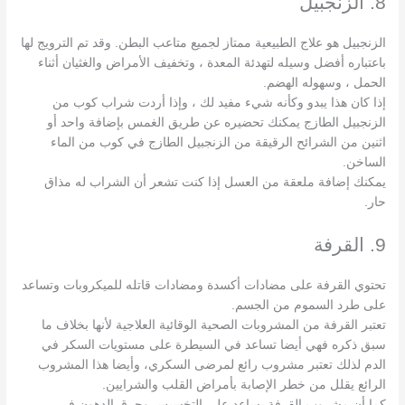
8. الزنجبيل
الزنجبيل هو علاج الطبيعية ممتاز لجميع متاعب البطن. وقد تم الترويج لها
باعتباره أفضل وسيله لتهدئة المعدة ، وتخفيف الأمراض والغثيان أثناء
الحمل ، وسهوله الهضم.
إذا كان هذا يبدو وكأنه شيء مفيد لك ، وإذا أردت شراب كوب من
الزنجبيل الطازج يمكنك تحضيره عن طريق الغمس بإضافة واحد أو
اثنين من الشرائح الرقيقة من الزنجبيل الطازج في كوب من الماء
الساخن.
يمكنك إضافة ملعقة من العسل إذا كنت تشعر أن الشراب له مذاق
حار.
9. القرفة
تحتوي القرفة على مضادات أكسدة ومضادات قاتله للميكروبات وتساعد
على طرد السموم من الجسم.
تعتبر القرفة من المشروبات الصحية الوقائية العلاجية لأنها بخلاف ما
سبق ذكره فهي أيضا تساعد في السيطرة على مستويات السكر في
الدم لذلك تعتبر مشروب رائع لمرضى السكري، وأيضا هذا المشروب
الرائع يقلل من خطر الإصابة بأمراض القلب والشرايين.
كما أن مشروب القرفة يساعد على التخسيس وحرق الدهون في