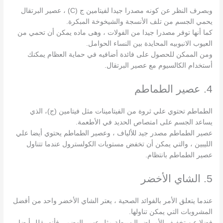
وبصرف النظر عن كونه مصدرا جيدا لفيتامين ج (C) ، عصير البرتقال
يحمي الجسم من تلف الأنسجة والشيخوخة المبكرة.
كما أنها توفر مصدرا جيدا من الفولات ، وهى ماده يمكن أن تحمي من
العيوب الانبوبيه المحايدة بين النساء الحوامل.
ومن الممكن للحصول على فائدة أضافيه في حماية العظام يمكنك
أستخدام الكالسيوم مع عصير البرتقال.
4. عصير الطماطم
الطماطم تحتوي علي ثروة من الفيتامينات مثل فيتامين (ج)، الذي
يساعد الجسم على امتصاص الحديد في الأطعمة.
عصير الطماطم مصدر جيد للألياف ، وعصير الطماطم يحتوي أيضا علي
الليبين ، والتي يمكن أن تخفض مستويات الكولسترول عندما تتناول
عصير الطماطم بانتظام.
5. الشاي الأخضر
عندما يتعلق الأمر بالفوائد الصحية ، يعتر الشاي الأخضر واحد من أفضل
المشروبات التي يمكن تناولها.
فضلا عن تخفيف الأمراض البسيطة مثل عسر الهضم ، فأنه يقلل أيضا