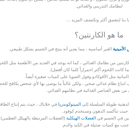
لنظامك التدريبي والغذائي.
ا بنا لنتعمق أكثر ونكتشف المزيد …
ما هو الكارنتين؟
الأمينية
الغير أساسية ، مما يعني أنه ينتج في الجسم بشكل طبيعي.
تين من نظامك الغذائي ، كما انه يوجد في العديد من الأطعمة مثل اللحو
ما كانت اللحوم أكثر احمراراً كلما كان أفضل).
نباتية مثل الأفوكادو وفول الصويا على كميات صغيرة أيضاً.
ب اتباع نظام غذائي صحي ، ولكن غالباً ما يوصى بها لأي شخص يكافح للح
من بعض العناصر الغذائية في نظامهم الغذائي.
الميتوكوندريا
في خلاياك ، حيث يتم إنتاج الطاقة
حيث تتأكسد الدهون وتستخدم كوقود.
العضلات الهيكلية
(العضلات المرتبطة بالهيكل العظمي) ، 
جنب مع كميات ضئيلة في الكبد والدم.