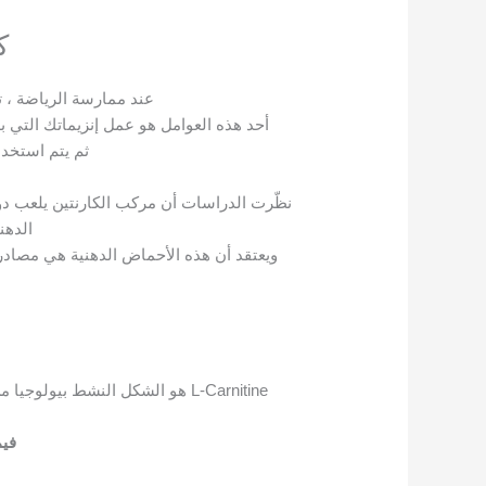
ك
عند ممارسة الرياضة ، ت
أحد هذه العوامل هو عمل إنزيماتك التي
ثم يتم استخدا
نظّرت الدراسات أن مركب الكارنتين يلعب دور
الدهن
ويعتقد أن هذه الأحماض الدهنية هي مصادر
L-Carnitine هو الشكل النشط بيولوجيا من الكارنتين ، والذي يوجد في جسمك ، والأطعمة ومعظم المكملات الغذائية.
فيم