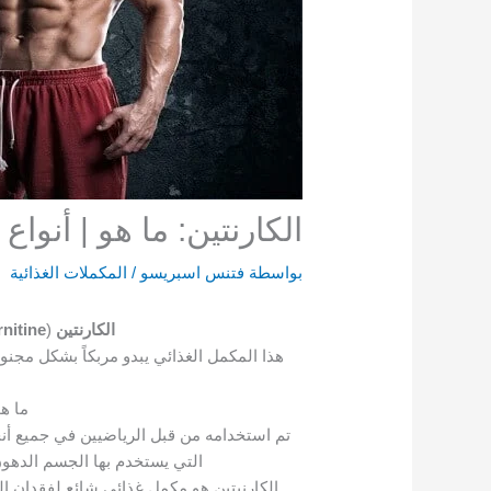
الكارنتين: ما هو | أنواع
بواسطة
فتنس اسبريسو
/
المكملات الغذائية
الكارنتين
(
nitine
هذا المكمل الغذائي يبدو مربكاً بشكل مجنو
ما ه
تم استخدامه من قبل الرياضيين في جميع أنح
التي يستخدم بها الجسم الدهون
الكارنيتين هو مكمل غذائي شائع لفقدان ا