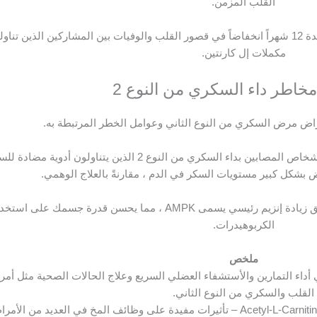
القلب المزمن.
لاحظت إحدى الدراسات التي استمرت لمدة 12 شهراً انخفاضاً في قصور القلب والوفيات بين المشاركين الذين تناول
مكملات إل كارنتين.
أشارت إحدى الدراسات التي أجريت على الأشخاص المصابين بداء السكري من النوع 2 الذين يتناولون أدوي
 بشكل كبير مستويات السكر في الدم ، مقارنةً بالعلاج الوهمي.
كما انه يقاوم مرض السكري أيضاً عن طريق زيادة إنزيم رئيسي يسمى AMPK ، مما يحسن قدرة جسمك على اس
الكربوهيدرات.
ملخص
إلى أن L-Carnitine يساعد في أداء التمارين والأستشفاء العضلي السريع وعلاج الحالات الصحية مثل أ
القلب والسكري من النوع الثاني.