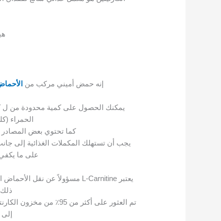
هي
إنه حمض أميني مركب من
الأحماض 
يمكنك الحصول على كمية محدودة من ل كارن
الحمراء (كل
كما تحتوي بعض المصادر ال
يجب أن تستهلك المكملات الغذائية إلى جان
على ما يكفي 
يعتبر L-Carnitine مسؤولاً عن نقل الأحماض الدهنية طويلة السلسلة إلى
ذلك 
تم العثور على أكثر من 95٪ من مخزون الكارنتين في الجسم في
إلى 