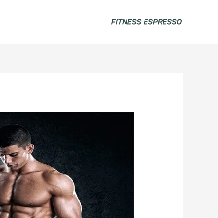
خطي
لى
لمحتوى