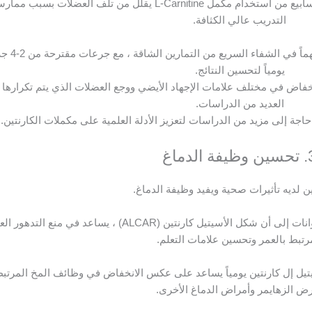
وقد توصلت بعض الأبحاث أيضاً إلى أن 3 أسابيع من استخدام مكمل L-Carnitine يقلل من تلف العضلات بسبب م
التدريب عالي الكثافة.
استخدام مكمل الكارنتين يعلب أيضاً دوراً مهماً في
يومياً لتحسين النتائج.
انخفاض في مختلف علامات الإجهاد الأيضي ووجع العضلات الذي يتم تكرارها
العديد من الدراسات.
حاجة إلى مزيد من الدراسات لتعزيز الأدلة العلمية على مكملات الكارنتين.
فة الدماغ
ين لديه تأثيرات صحية ويفيد وظيفة الدماغ.
تشير بعض الدراسات التي أجريت على الحيوانات إلى أن شكل الأسيتيل كارنتين (ALCAR) ، يساعد في منع 
رتبط بالعمر وتحسين علامات التعلم.
يتيل إل كارنتين يومياً يساعد على عكس الانخفاض في وظائف المخ المرتب
ض الزهايمر وأمراض الدماغ الأخرى.