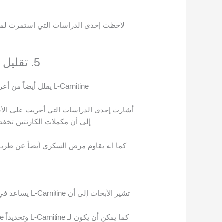
5. تقليل مخاطر داء السكري من النوع 2
L-Carnitine يقلل أيضاً من أعراض مرض السكري من النوع الثاني وعوامل الخطر المرتبطة به.
إلى أن مكملات الكارنتين تخفض
تشير الأبحاث 
كما يمكن أن يكون لـ L-Carnitine وتحديداً Acetyl-L-Carnitine – تأثيرات مفيدة على وظائف المخ في العديد من الأمراض.