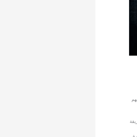
هم
يقة
رة