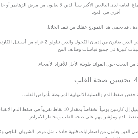
غ العامة لدى البالغين الأكبر سناً الذين لا يعانون من مرض الزهايمر أو حا
أخرى في المخ.
 ، قد يحمي هذا النموذج عقلك من تلف الخلايا.
في دراسة استمرت 90 يوماً ، عانى الأشخاص الذين يعانون من إدمان الكحول والذين تناولوا 2 غرام من أسي
سينات كبيرة في جميع قياسات وظائف المخ.
من البحث حول الفوائد طويلة الأجل للأفراد الأصحاء.
4. تحسين صحة القلب
خفض ضغط الدم والعملية الالتهابية المرتبطة بأمراض القلب.
في إحدى الدراسات ، نتج عن غرامين من أسيتيل إل كارنتين يومياً انخفاضاً بمقدار 10 نقاط تقريباً في ضغط ا
 ضغط الدم ومؤشر مهم على صحة القلب ومخاطر الأمراض.
رضى الذين يعانون من اضطرابات قلبية حادة ، مثل مرض الشريان التاجي و