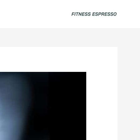
خطي
لى
لمحتوى