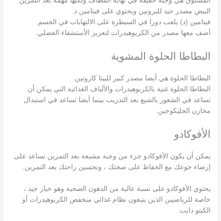
المسلوق هي وجبة خفيفة في نهاية المطاف ولكنها مهمة بعد التمرين.
البيض مصدر جيد للبروتين ويحتوي على فيتامين د.
فيتامين (د) يلعب دورا في السيطرة على الالتهابات في الجسم.
أضف معها مصدر من الكربوهيدرات لتعزيز الأستشفاء العضلي.
البطاطا الحلوة المشوية
البطاطا الحلوة هي أيضا مصدر كبير للبيتا كاروتين.
البطاطا الحلوة غنية بالكربوهيدرات والألياف الغذائية التي يمكن أن
تساعد في الشعور بالشبع بعد التدريب بينما أيضا تساعد في استبدال
مخازن الجليكوجين.
الأفوكادو
يمكن أن يكون الأفوكادو جزء من وجبة مشبعة بعد التمرين تساعد على
إرضاء جوعك مع الحفاظ على صحتك ، وتحسين راحتك بعد التمرين.
يحتوي الأفوكادو على نسبة عالية من الدهون الصحية وهو خيار جيد ،
خاصة للرياضيين الذين يتبعون نظام غذائي منخفض الكربوهيدرات أو
الكيتو دايت.