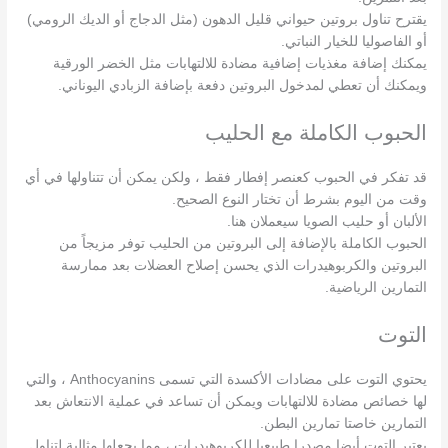
يقترح تناول بروتين حيواني قليل الدهون (مثل الدجاج أو الديك الرومي)
أو الفاصوليا للخيار النباتي.
يمكنك إضافة مغذيات إضافية مضادة للالتهابات مثل الخضر الورقية
ويمكنك أن تعطي لمدخول البروتين دفعة بإضافة الزبادي اليوناني.
الحبوب الكاملة مع الحليب
قد تفكر في الحبوب كعنصر إفطار فقط ، ولكن يمكن أن تتناولها في أي
وقت من اليوم بشرط أن تختار النوع الصحيح.
الألبان أو حليب الصويا سيعملان هنا.
الحبوب الكاملة بالإضافة إلى البروتين من الحليب توفر مزيجاً من
البروتين والكربوهيدرات الذي يحسن إصلاح العضلات بعد ممارسة
التمارين الرياضية.
التوت
يحتوي التوت على مضادات الأكسدة التي تسمى Anthocyanins ، والتي
لها خصائص مضادة للالتهابات ويمكن أن تساعد في عملية الانتعاش بعد
التمارين خاصتا تمارين البطن.
يعتبر التوت أيضا مصدرا طبيعيا للكربوهيدرات ، مما يجعلها مثالية لتناول