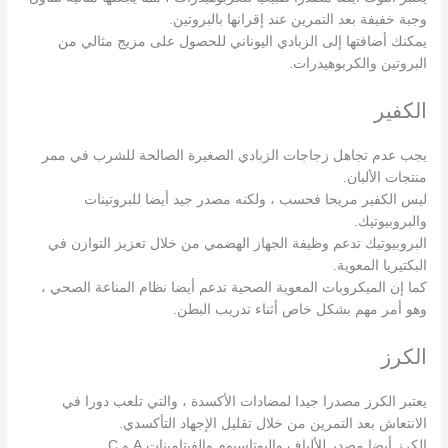
وجبة خفيفة بعد التمرين عند إقرانها بالبروتين.
يمكنك أضافتها إلى الزبادي اليوناني للحصول على مزيج مثالي من
البروتين والكربوهيدرات.
الكفير
يجب عدم تجاهل زجاجات الزبادي الصغيرة الصالحة للشرب في ممر
منتجات الألبان.
ليس الكفير مريحا فحسب ، ولكنه مصدر جيد أيضا للبروتينات
والبروبيوتيك.
البروبيوتيك تدعم وظيفة الجهاز الهضمي من خلال تعزيز التوازن في
البكتيريا المعوية.
كما إن الميكروبات المعوية الصحية تدعم أيضا نظام المناعة الصحي ،
وهو أمر مهم بشكل خاص أثناء تدريب البطن.
الكرز
يعتبر الكرز مصدرا جيدا لمضادات الأكسدة ، والتي تلعب دورا في
الانتعاش بعد التمرين من خلال تقليل الإجهاد التأكسدي.
الكرز أيضا مصدر للألياف والبوتاسيوم والفيتامينات A و C.