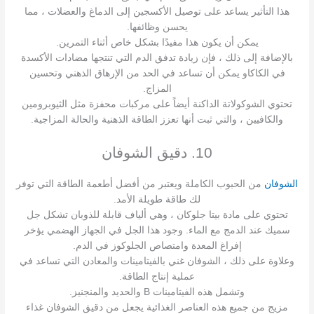
هذا التأثير يساعد على توصيل الأكسجين إلى الدماغ والعضلات ، مما
يحسن وظائفها.
يمكن أن يكون هذا مفيدًا بشكل خاص أثناء التمرين.
بالإضافة إلى ذلك ، فإن زيادة تدفق الدم التي تنتجها مضادات الأكسدة
في الكاكاو يمكن أن تساعد في الحد من الإرهاق الذهني وتحسين
المزاج.
تحتوي الشوكولاتة الداكنة أيضاً على مركبات محفزة مثل الثيوبرومين
والكافيين ، والتي ثبت أنها تعزز الطاقة الذهنية والحالة المزاجية.
10. دقيق الشوفان
الشوفان
من الحبوب الكاملة ويعتبر من أفضل أطعمة الطاقة التي توفر
لك طاقة طويلة الأمد.
تحتوي على مادة بيتا جلوكان ، وهي ألياف قابلة للذوبان تشكل جل
سميك عند الدمج مع الماء. وجود هذا الجل في الجهاز الهضمي يؤخر
إفراغ المعدة وامتصاص الجلوكوز في الدم.
وعلاوة على ذلك ، الشوفان غني بالفيتامينات والمعادن التي تساعد في
عملية إنتاج الطاقة.
وتشمل هذه الفيتامينات B والحديد والمنجنيز.
مزيج من جميع هذه العناصر الغذائية يجعل من دقيق الشوفان غذاء