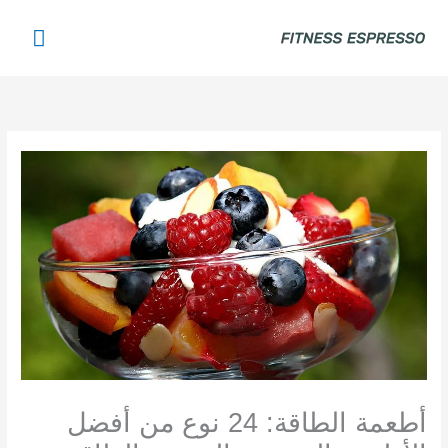
خطي
القائم
لى
لمحتوى
الرئي
أطعمة الطاقة: 24 نوع من أفضل