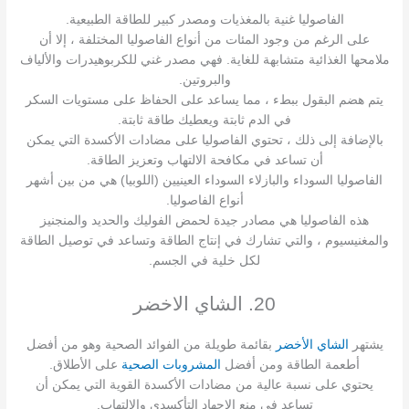
الفاصوليا غنية بالمغذيات ومصدر كبير للطاقة الطبيعية.
على الرغم من وجود المئات من أنواع الفاصوليا المختلفة ، إلا أن
ملامحها الغذائية متشابهة للغاية. فهي مصدر غني للكربوهيدرات والألياف
والبروتين.
يتم هضم البقول ببطء ، مما يساعد على الحفاظ على مستويات السكر
في الدم ثابتة ويعطيك طاقة ثابتة.
بالإضافة إلى ذلك ، تحتوي الفاصوليا على مضادات الأكسدة التي يمكن
أن تساعد في مكافحة الالتهاب وتعزيز الطاقة.
الفاصوليا السوداء والبازلاء السوداء العينيين (اللوبيا) هي من بين أشهر
أنواع الفاصوليا.
هذه الفاصوليا هي مصادر جيدة لحمض الفوليك والحديد والمنجنيز
والمغنيسيوم ، والتي تشارك في إنتاج الطاقة وتساعد في توصيل الطاقة
لكل خلية في الجسم.
20. الشاي الاخضر
يشتهر
الشاي الأخضر
بقائمة طويلة من الفوائد الصحية وهو من أفضل
أطعمة الطاقة ومن أفضل
المشروبات الصحية
على الأطلاق.
يحتوي على نسبة عالية من مضادات الأكسدة القوية التي يمكن أن
تساعد في منع الإجهاد التأكسدي والالتهاب.