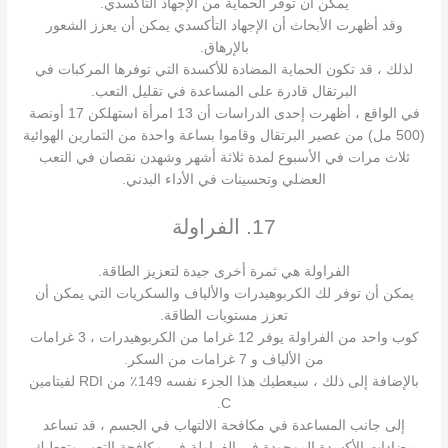
يمكن أن توفر الحماية من الإجهاد التأكسدي.
وقد أظهرت الأبحاث أن الإجهاد التأكسدي يمكن أن يعزز الشعور
بالإرهاق.
لذلك ، قد تكون الحماية المضادة للأكسدة التي توفرها المركبات في
البرتقال قادرة على المساعدة في تقليل التعب.
في الواقع ، أظهرت إحدى الدراسات أن 13 امرأة استهلكن 17 أونصة
(500 مل) من عصير البرتقال وقاموا بساعة واحدة من التمارين الهوائية
ثلاث مرات في الأسبوع لمدة ثلاثة أشهر وشهدن نقصان في التعب
العضلي وتحسينات في الأداء البدني.
17. الفراولة
الفراولة هي ثمرة أخرى جيدة لتعزيز الطاقة.
يمكن أن توفر لك الكربوهيدرات والألياف والسكريات التي يمكن أن
تعزز مستويات الطاقة.
كوب واحد من الفراولة يوفر 12 غراما من الكربوهيدرات ، 3 غرامات
من الألياف و 7 غرامات من السكر.
بالإضافة إلى ذلك ، سيعطيك هذا الجزء نفسه 149٪ من RDI لفيتامين
C.
إلى جانب المساعدة في مكافحة الالتهاب في الجسم ، قد تساعد
مضادات الأكسدة الموجودة في الفراولة في مكافحة التعب وتعطيك