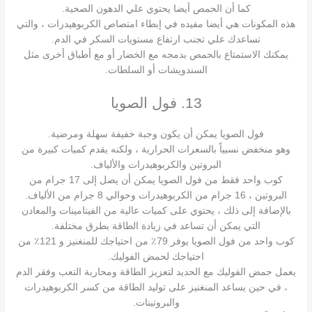
كما أن الحمص أيضا يحتوي علي الدهون الصحية.
هذه المكونات هي أيضا مفيده في إبطاء امتصاص الكربوهيدرات ، والتي
تساعدك علي تجنب ارتفاع مستويات السكر في الدم.
يمكنك الاستمتاع بالحمص بدمجه مع الخضار أو مع أطباق أخرى مثل
السندويشات أو السلطات.
13. فول الصويا
فول الصويا يمكن أن يكون وجبة خفيفة سهلة ومرضية.
وهو منخفض نسبياً بالسعرات الحرارية ، ولكنه يقدم كميات كبيرة من
البروتين والكربوهيدرات والألياف.
كوب واحد فقط من فول الصويا يمكن أن يصل إلى 17 جرام من
البروتين ، 16 جرام من الكربوهيدرات وحوالي 8 جرام من الألياف.
بالإضافة إلى ذلك ، يحتوي على كميات عالية من الفيتامينات والمعادن
التي يمكن أن تساعد في زيادة الطاقة بطرق مختلفة.
كوب واحد من فول الصويا يوفر 79٪ من احتياجك للمنغنيز و 121٪ من
احتياجك لحمض الفوليك.
يعمل حمض الفوليك مع الحديد لتعزيز الطاقة ومحاربة التعب وفقر الدم
، في حين يساعد المنغنيز على توليد الطاقة من كسر الكربوهيدرات
والبروتينات.