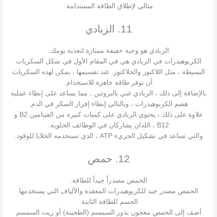
مثالي لإطلاق الطاقة المستدامة.
11. الزبادي
الزبادي هو وجبة خفيفة ممتازة لتغذية يومك.
الكربوهيدرات في الزبادي هي في المقام الأول في شكل السكريات
البسيطة ، مثل اللاكتوز والجلاكتوز. عند تقسيمها ، يمكن لهذه السكريات
أن توفر طاقة جاهزة للاستخدام.
بالإضافة إلى ذلك ، الزبادي غني بالبروتين ، مما يساعد على إبطاء عملية
هضم الكربوهيدرات ، وبالتالي إبطاء إفراز السكر في الدم.
علاوة على ذلك ، يحتوي الزبادي على كميات كبيرة من الفيتامين B2 و
B12 ، اللذان يشاركان في الوظائف الخلوية.
والتي تساعد في تشكيل الجزيء ATP ، الذي تستخدمه الخلايا للوقود.
12. حمص
الحمص مصدراً جيداً للطاقة.
الحمص مصدر جيد للكربوهيدرات المعقدة والألياف التي يستخدمها
الجسم للطاقة الثابتة.
أضف إلى الحمص معجون بذور السمسم (الطحينة) أو زيت السمسم