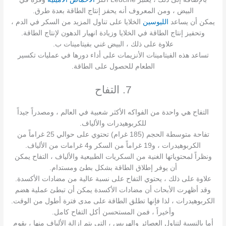
البيض ، ومن المعروف أنه يحفز إنتاج الطاقة بعدة طرق.
يمكن أن يساعد
الليوسين
الخلايا على تناول المزيد من السكر في الدم ،
وتحفيز إنتاج الطاقة في الخلايا وزيادة انهيار الدهون لإنتاج الطاقة.
علاوة على ذلك ، البيض غني بفيتامينات ب.
تساعد هذه الفيتامينات الأنزيمات على أداء دورها في عمليات تكسير
الطعام للحصول على الطاقة.
7. التفاح
التفاح هي واحدة من الفواكه الأكثر شعبية في العالم ، ومصدراً جيداً
للكربوهيدرات والألياف.
تفاحة متوسطة الحجم (185 غرام) تحتوي على حوالي 25 غراماً من
الكربوهيدرات ، و19 غراماً من السكر و4 غرامات من الألياف.
ونظراً لمحتوياتها الغنية من السكريات الطبيعية والألياف ، التفاح يمكن
أن يوفر إطلاق الطاقة بشكل بطئ ومستدام.
علاوة على ذلك ، يحتوي التفاح على نسبة عالية من مضادات الأكسدة.
وقد أظهرت الأبحاث أن مضادات الأكسدة يمكن أن تبطئ عملية هضم
الكربوهيدرات ، لذا فإنها تطلق الطاقة على مدى فترة أطول من الوقت.
وأخيراً ، فمن المستحسن أكل التفاح كامل.
أما بالنسبة لتناول العصائر والهريس ، التي يتم إزالة الألياف منها ، يقوم