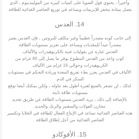
وأخيراً ، يحتوي فول الصويا على كميات كبيرة من الموليبدينوم ، الذي
يعمل بمثابة محفز للإنزيمات ويساعد في توزيع العناصر الغذائية للطاقة.
14. العدس
إلى جانب كونه مصدراً عظيماً وغير مكلف للبروتين ، فإن العدس يعتبر
مصدراً جيداً للمغذيات ويساعد على تعزيز مستويات الطاقة.
العدس عبارة عن بقوليات غنية بالكربوهيدرات والألياف.
كوب واحد من العدس المطبوخ يوفر ما يصل إلى 40 غرام من
الكربوهيدرات وحوالي 16 غرام من الألياف.
الألياف في العدس يعزز بطء تفريغ المعدة وزيادة التحكم في مستويات
السكر في الدم.
لذلك ، لن تشعر بالشبع لفترة أطول بعد تناوله ، ولكن يمكنك أيضا توقع
مستويات طاقة ثابتة.
بالإضافة إلى ذلك ، يزيد العدس مستويات الطاقة عن طريق تجديد
مخازن الفولات والمنغنيز والزنك والحديد.
هذه العناصر الغذائية تساعد في الإنتاج الفعال للطاقة في الخلايا وتكسير
العناصر الغذائية من أجل إطلاق الطاقة.
15. الأفوكادو