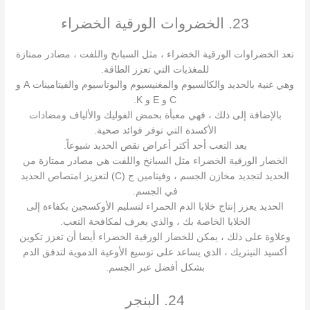
23. الخضروات الورقية الخضراء
تعد الخضراوات الورقية الخضراء ، مثل السبانخ واللفت ، مصادر ممتازة
للمغذيات التي تعزز الطاقة.
وهي غنية بالحديد والكالسيوم والمغنيسيوم والبوتاسيوم والفيتامينات A و
C و E و K.
بالإضافة إلى ذلك ، فهي معبأة بحمض الفوليك والألياف ومضادات
الأكسدة التي توفر فوائد صحية.
يعد التعب أحد أكثر أعراض نقص الحديد شيوعاً.
الخضار الورقية الخضراء مثل السبانخ واللفت هي مصادر ممتازة من
الحديد لتجديد مخازن الجسم ، وفيتامين ج (C) لتعزيز امتصاص الحديد
في الجسم.
الحديد يعزز إنتاج خلايا الدم الحمراء لتسليم الأوكسجين بكفاءة إلى
الخلايا الخاصة بك ، والذي يعرف لمكافحة التعب.
وعلاوة على ذلك ، يمكن للخضار الورقية الخضراء أيضا أن تعزز تكوين
أكسيد النيتريك ، الذي يساعد على توسيع الأوعية الدموية لتدفق الدم
بشكل أفضل عبر الجسم.
24. البنجر