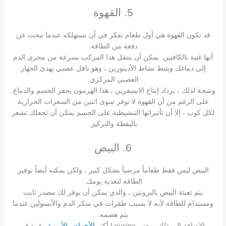
5. القهوة
قد تكون القهوة هي أول طعام تفكر في أن تستهلكه عندما تبحث عن
دفعة من الطاقة.
أنها غنية بالكافيين. يمكن أن ينتقل هذا المركب بسرعة من مجرى الدم
إلى دماغك ويثبط نشاط الأدينوزين ، وهو ناقل عصبي يهدئ الجهاز
العصبي المركزي.
ونتيجة لذلك ، يزداد إنتاج الابينيفرين ، هذا الهرمون يحفز الجسم والدماغ.
على الرغم من أن القهوة لا توفر سوى اثنين من السعرات الحرارية
لكل كوب ، إلا أن تأثيراتها التنشيطية على الجسم يمكن أن تجعلك تشعر
باليقظة والتركيز.
6. البيض
البيض ليس فقط طعاماً مرضياً بشكل كبير ، ولكن يمكنه أيضاً توفير
الطاقة لتغذية يومك.
يتم تعبئة البيض بالبروتين ، والذي يمكن أن يوفر لك مصدر ثابت
ومستدام للطاقة لأنه لا يسبب طفرات في سكر الدم والأنسولين عندما
يتم هضمه.
بالإضافة إلى ذلك ، يعتبر Leucine أكثر
الأحماض الأمينية
وفرة في