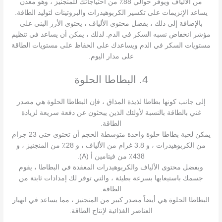
من الألياف ويوفر حوالي 88٪ من احتياجاتك للمنجنيز ، وهو معدن
يساعد الإنزيمات على تكسير الكربوهيدرات والبروتينات لتوليد الطاقة.
بالإضافة إلى ذلك ، بفضل محتوى الألياف ، يحتوي الأرز البني على
مؤشر انخفاض نسبه السكر في الدم. لذلك ، يمكن أن يساعد في تنظيم
مستويات السكر في الدم ويساعدك على الحفاظ على مستويات الطاقة
على مدار اليوم.
4. البطاطا الحلوة
إلى جانب كونها بطاطا لذيذة المذاق ، فإن البطاطا الحلوة هي مصدر
غني بالطاقة بالنسبة لأولئك الذين يبحثون عن دفعة سريعة لزيادة
الطاقة.
يمكن لحبة بطاطا حلوة واحدة متوسطة الحجم أن تحتوي حتى 23 جرام
من الكربوهيدرات ، و 3.8 غرام من الألياف ، و 28٪ من المنجنيز ، و
438٪ من فيتامين أ (A).
وبفضل محتوى الألياف والكربوهيدرات المعقدة في البطاطا ، يقوم
جسمك باستيعابها بسرعة بطيئة ، والتي توفر لك إمدادات ثابتة من
الطاقة.
البطاطا الحلوة هي أيضاً مصدر كبير من المنجنيز ، مما يساعد في انهيار
العناصر الغذائية لإنتاج الطاقة.