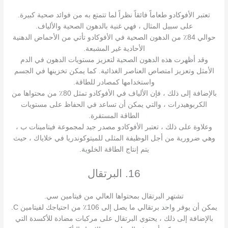
تعتبر الأفوكادو طعاماً فائقاً نظراً لما تتمتع به من فوائد صحية كبيرة.
على سبيل المثال ، فهي غنية بالدهون الصحية والألياف.
حوالي 84٪ من الدهون الصحية في الأفوكادو تأتي من الأحماض الدهنية
الأحادية غير المشبعة.
وقد أظهرت هذه الدهون الصحية لتعزيز مستويات الدهون في الدم
الأمثل وتعزيز امتصاص العناصر الغذائية. كما يمكن تخزينها في الجسم
واستخدامها كمصادر للطاقة.
بالإضافة إلى ذلك ، فإن الألياف في الأفوكادو تمثل 80٪ من محتواها من
الكربوهيدرات ، والتي يمكن أن تساعد في الحفاظ على مستويات
الطاقة المستقرة.
وعلاوة على ذلك ، تعتبر الأفوكادو مصدر جيد لمجموعة فيتامينات ب ،
وهي ضرورية من أجل الوظيفة المثلى للميتوكوندريا في خلاياك ، حيث
يتم إنتاج الطاقة الخلوية.
16. البرتقال
تشتهر البرتقال بمحتواها العالي من فيتامين سي.
يمكن أن يوفر واحد برتقالي ما يصل إلى 106٪ من احتياجك لفيتامين C.
بالإضافة إلى ذلك ، يحتوي البرتقال على مركبات مضادة للأكسدة التي