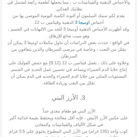
والأحماض الدهنية والفيتامينات ب ، مما يجعلها أطعمة رائعة لتشمل في
نظامك الغذائي.
يقدم لكم سمك السلمون أو التونة الكمية اليومية الموصى بها من
أحماض
اوميجا 3
الدهنية وفيتامين ب 12.
وقد أظهرت الأحماض الدهنية أوميحا 3 للحد من الالتهابات في الجسم ،
وهو سبب شائع للإرهاق.
في الواقع ، حددت بعض الدراسات أن تناول مكملات اوميغا 3 يمكن أن
يقلل من التعب ، وخاصة في مرضى السرطان والذين يتعافون من
السرطان.
وعلاوة على ذلك ، يعمل فيتامين ب 12 (B 12) مع حمض الفوليك على
إنتاج خلايا الدم الحمراء ويساعد في تحسين عمل الحديد في الجسم.
المستويات المثلي من خلايا الدم الحمراء والحديد في الدم يمكن أن
تقلل من التعب وزيادة الطاقة.
3. الأرز البني
الأرز البني هو طعام مغذي جداً.
على عكس الأرز الأبيض ، فإنه أقل معالجة ويحتفظ بقيمة غذائية أكبر
في شكل الألياف والفيتامينات والمعادن.
كوب واحد (195 غرام) من الأرز البني المطبوخ يحتوي على 3.5 غرام