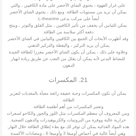
على غرار القهوة ، يحتوي الشاي الأخضر على مادة الكافيين ، والتي
يمكن أن تزيد من مستويات الطاقة. ومع ذلك ، يحتوي الشاي الأخضر
أيضاً على مركب يدعى L-theanine.
يمكن للثيانين أن يخفف من تأثير الكافيين ، مثل القلق والتوتر ، وينتج
دفعة أكثر سلاسة من الطاقة.
وقد أظهرت الأبحاث أن الجمع بين الكافيين والثيانين في الشاي الأخضر
يمكن أن يزيد التركيز ، واليقظة والتركيز الذهني.
وعلاوة على ذلك ، يمكن أن يكون الشاي الأخضر معززا للطاقة الجيدة
للنشاط البدني لأنه يمكن أن يقلل من التعب عن طريق زيادة انهيار
الدهون.
21. المكسرات
يمكن أن تكون المكسرات وجبة خفيفة رائعة معبأة بالمغذيات لتعزيز
الطاقة.
وتعتبر المكسرات من أهم أطعمة الطاقة.
ومن المعروف أن معظم المكسرات مثل اللوز والجوز والكاجو لسعرات
حرارية عالية ووفرة من البروتينات والكربوهيدرات والدهون الصحية.
هذه المواد الغذائية يمكن أن توفر لك مع بطء إطلاق الطاقة خلال النهار.
وهي أيضاً عالية في أحماض أوميغا 3 وأوميغا 6 ، ومضادات الأكسدة