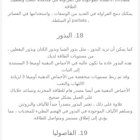
الطاقة.
يمكنك دمج الفراولة في العديد من الوصفات ، واستخدامها في العصائر
، parfaits أو السلطة.
18. البذور
كما يمكن أن تزيد البذور ، مثل بذور الشيا وبذور الكتان وبذور اليقطين ،
من مستويات الطاقة لديك.
هذه البذور عادة ما تكون عالية في الأحماض الدهنية أوميغا 3 المستندة
إلى النبات.
وقد تم ربط مستويات منخفضة من الأحماض الدهنية أوميغا 3 لزيادة
الالتهاب والتعب.
الأحماض الدهنية هي أيضا مصدر هام للطاقة المخزنة وتساعد خلاياك
على العمل بشكل صحيح.
علاوة على ذلك ، تعتبر البذور مصدراً جيداً للألياف والبروتين.
وتساهم الألياف الموجودة في البذور في الهضم البطيء للمغذيات ، مما
يؤدي إلى إطلاق مستمر ومتواصل للطاقة.
19. الفاصوليا