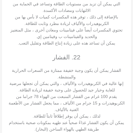
التي يمكن أن تزيد من مستويات الطاقة وتساعد في الحماية من
الالتهابات ومضادات الأكسدة.
بالإضافة إلى ذلك ، توفر هذه المكسرات كميات لا بأس بها من
الكربوهيدرات والألياف لزيادة مطرد وثابت للطاقة.
تحتوي المكسرات أيضاً على فيتامينات ومعادن أخرى ، مثل المنغنيز
والحديد والفيتامينات ب وفيتامين إي.
يمكن أن تساعد هذه على زيادة إنتاج الطاقة وتقليل التعب.
22. الفشار
الفشار يمكن أن يكون وجبة خفيفة ممتازة من السعرات الحرارية
والمنشطة.
إنها عالية في الكربوهيدرات والألياف ، والتي يمكن أن تجعلها مرضية
للغاية وخيار جيد للحصول على وجبة خفيفة لزيادة الطاقة.
يقدم 100 غرام من الفشار المنبعث من الهواء 78 جراما من
الكربوهيدرات و 15 جرام من الألياف ، مما يجعل الفشار من الأطعمة
الغنية بالألياف.
لذلك ، يمكن أن يوفر إطلاقاً ثابتاً للطاقة.
يمكن أن يكون الفشار غذاءً صحياً عند طهيه بمكونات صحية باستخدام
طريقة الطهي بالهواء الساخن (البخار).