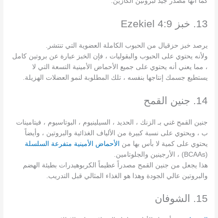
كما أنها مصدر جيد لبروتين الكازين.
13. خبز Ezekiel 4:9
يرصد خبز حزقيال من الحبوب الكاملة العضوية التي تنتشر.
ولأنه يحتوي على الحبوب والبقوليات ، فإن الخبز عبارة عن بروتين كامل
، مما يعني أنه يحتوي على جميع الأحماض الأمينية التسعة التي لا
يستطيع جسمك إنتاجها بنفسه ، تلك المطلوبة لنمو العضلات الهزيلة.
14. جنين القمح
جنين القمح غني بـ الزنك ، الحديد ، السيلينيوم ، البوتاسيوم ، فيتامينات
ب ، ويحتوي على نسبة كبيرة من الألياف الغذائية والبروتين ، وأيضاً
يحتوي على كمية لا بأس بها من
الأحماض الأمينية متفرعة السلسلة
(BCAAs) ، الأرجينين والجلوتامين.
هذا يجعل من جنين القمح مصدراً عظيماً الكربوهيدرات بطيئة الهضم
والبروتين عالي الجودة وهذا هو الغذاء المثالي قبل التدريب.
15. الشوفان