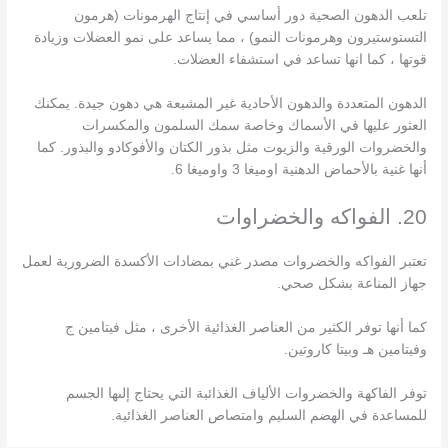
تلعب الدهون الصحية دور أساسي في إنتاج الهرمونات (هرمون
التستوستيرون وهرمونات النمو) ، مما يساعد على نمو العضلات وزيادة
قوتها ، كما انها تساعد في استشفاء العضلات.
الدهون المتعددة والدهون الأحادية غير المشبعة هي دهون جيدة. يمكنك
العثور عليها في الأسماك وخاصة سمك السلمون والمكسرات
والخضروات الورقية والزيوت مثل بذور الكتان والأفوكادو والبذور. كما
أنها غنية بالأحماض الدهنية اوميغا 3 واوميغا 6.
20. الفواكه والخضراوات
تعتبر الفواكه والخضروات مصدر غني بمضادات الأكسدة الضرورية لعمل
جهاز المناعة بشكل صحي.
كما أنها توفر الكثير من العناصر الغذائية الأخرى ، مثل فيتامين ج
وفيتامين هـ وبيتا كاروتين.
توفر الفاكهة والخضروات الألياف الغذائبة التي يحتاج إلىها الجسم
للمساعدة في الهضم السليم وامتصاص العناصر الغذائية.