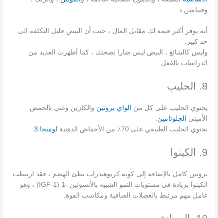
وفيتامين د.
أنه يوفر أكبر قيمة لك مقابل المال ، حيث أن البيض قليل التكلفة الى
حد كبير.
وليس كالشائع ، البيض ليس ضارا بصحتك ، كما أظهرت العديد من
الدراسات بالفعل.
8. الحليب
يحتوي الحليب على كل من
الواي بروتين
والكازين وغني بالحمض
الأميني
الجلوتامين
.
يحتوي الحليب الطبيعي على 70٪ من الأحماض الدهنية
اوميجا 3
.
9. الكينوا
بروتين كامل بالإضافة إلى كونه كربوهيدرات بطئ الهضم ، فقد ارتبطت
الكينوا بزيادة في مستويات النمو الشبيه بالأنسولين -1 (IGF-1) ، وهو
عامل مهم مرتبط بالعضلات الصافية ومكاسب القوة.