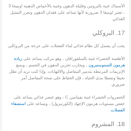
الأسماك غنية بالبروتين وقليلة الدهون وغنية بالأحماض الدهنية اوميجا 3
، تعتبر اوميغا 3 ضرورية لأنها تساعد على فقدان الدهون وتعزز التمثيل
الغذائي.
17. البروكلي
يجب أن يشمل كل نظام غذائي لبناء العضلات على جرعة من البروكلي.
الأطعمة الخضراء غنية بالسلفورافان ، وهو مركب يساعد على
زيادة
هرمون التستوستيرون
، ويحارب تخزين الدهون في الجسم ، ويمنع
الإنزيمات المرتبطة بتدمير المفاصل والالتهابات. وإذا كنت تريد أن تظل
نحيفا ونشطا مدى الحياة ، فإن الحفاظ على صحة المفاصل أمر
ضروري.
الخضروات الخضراء غنية بفيتامين C ، وهو عنصر غذائي يساعد على
خفض مستويات هرمون الإجهاد (الكورتيزول) ، ويساعد على
استشفاء
العضلات
.
18. المشروم