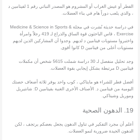
الفطر أو عيش الغراب أو المشروم هو المصدر النباتي رقم 1 لفيتامين د
، والذي يلعب دوراً هام في بناء العضلات.
في دراسة حديثة نُشرت في مجلة Medicine & Science in Sports &
Exercise ، قاس الباحثون قوة الساق والذراع لـ 419 رجلاً وامرأة
واختبروا مستويات فيتامين د لديهم. وجدوا أن المشاركين الذين لديهم
مستويات أعلى من فيتامين D كانوا أقوى.
وجد تحليل منفصل لـ 30 دراسة شملت 5615 شخص أن مكملات
فيتامين D مرتبطة بشكل إيجابي بقوة العضلات.
أفضل فطر للشراء هو مايتاكي ، كوب واحد يوفر ثلاثة أضعاف حصتك
اليومية من فيتامين د. الأصناف الأخرى الغنية بفيتامين D: شانتيريل
وموريل وشيتاكي.
19. الدهون الصحية
أعلم أن مجرد التفكير في تناول الدهون يجعل بعضكم يرتجف ، لكن
الدهون الجيدة ضرورية لنمو العضلات.