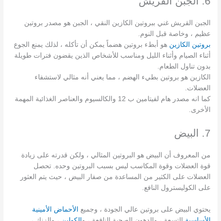
6. الجبن القريش
الجبن القريش غني ببروتين الكازين النقي ، الجبن هو مصدر بروتين
عظيم ، وخاصة قبل النوم.
بروتين الكازين
هو أبطء بروتين هضماً يمكن أن تأكله ، لذلك يمنع الجوع
أثناء الصيام وأثناء الليل ومناسب للأشخاص الذين يقضون فترات طويلة
بدون تناول الطعام.
الكازين هو بروتين بطيء الهضم ، مما يعني أنه مثالي لاستشفاء
العضلات.
كما انه مصدر هام لفيتامين ب 12 والكالسيوم والعناصر الغذائية المهمة
الأخرى.
7. البيض
من المعروف أن البيض هو البروتين المثالي ، ولكن قدرته على زيادة
قوة العضلات وقوة المكاسب ليس بسبب البروتين وحده. تحصل
العضلات على الكثير من المساعدة من صفار البيض ، حيث يتم العثور
على الكوليسترول النافع.
يحتوي البيض على بروتين عالي الجودة ، وجميع
الأحماض الأمينية
الأساسية
التسعة ، والدهون الصحية النافعة ، و
الكولين
، والزنك ،