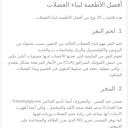
أفضل الأطعمة لبناء العضلات
هذه قائمة بـ 20 نوع من أفضل الأطعمة لبناء العضلات ..
1. لحم البقر
لحم البقر مهم لبناء العضلات الخالية من الدهون بسبب محتواه من
البروتين والكولسترول والزنك وفيتامينات ب والحديد.
لحوم البقر من الماشية التي تغذيها الأعشاب لديها مستويات أعلى بكثير
من حمض اللينوليك المترافق (CLA) من الأبقار المرتفعة بشكل تقليدي
، والتي تعطيك دفعة في تسليط الدهون في الجسم وبناء العضلات
الصافيه.
2. البنجر
مصدر جيد للبيتين ، والمعروف أيضا بأسم البيتائين Trimethylglycine ،
هذا الغذاء لا يدعم فقط صحة الكبد والمفاصل ، ولكن أيضا أظهرت
الأبحاث أنها تساعد في زيادة حجم العضلات وزيادة قوتها.
كما يوفر الشمندر تعزيز NO الذي يعزز الطاقة والمساعدة على
الانتعاش.