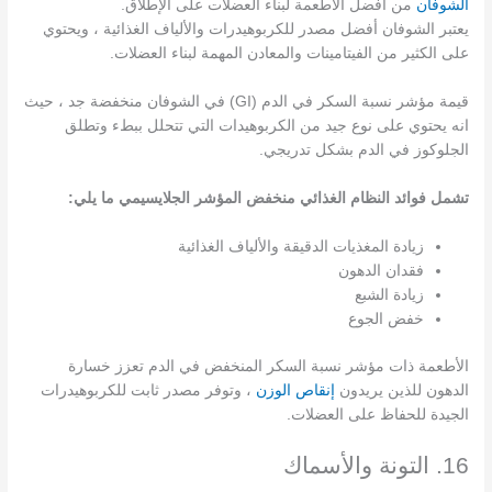
الشوفان
من أفضل الأطعمة لبناء العضلات على الإطلاق.
يعتبر الشوفان أفضل مصدر للكربوهيدرات والألياف الغذائية ، ويحتوي
على الكثير من الفيتامينات والمعادن المهمة لبناء العضلات.
قيمة مؤشر نسبة السكر في الدم (GI) في الشوفان منخفضة جد ، حيث
انه يحتوي على نوع جيد من الكربوهيدات التي تتحلل ببطء وتطلق
الجلوكوز في الدم بشكل تدريجي.
تشمل فوائد النظام الغذائي منخفض المؤشر الجلايسيمي ما يلي:
زيادة المغذيات الدقيقة والألياف الغذائية
فقدان الدهون
زيادة الشبع
خفض الجوع
الأطعمة ذات مؤشر نسبة السكر المنخفض في الدم تعزز خسارة
الدهون للذين يريدون
إنقاص الوزن
، وتوفر مصدر ثابت للكربوهيدرات
الجيدة للحفاظ على العضلات.
16. التونة والأسماك