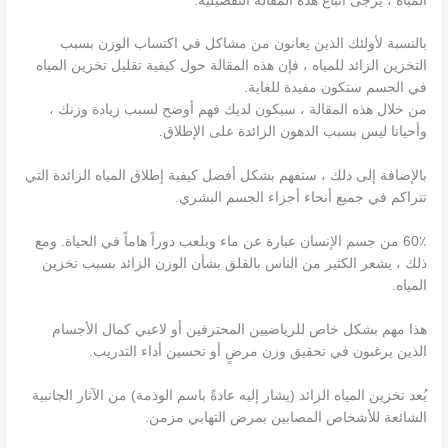
المياه ، يرجى اتباع هذه المقالة التفصيلية.
بالنسبة لأولئك الذين يعانون من مشاكل في اكتساب الوزن بسبب
التخزين الزائد للمياه ، فإن هذه المقالة حول كيفية تقليل تخزين المياه
في الجسم ستكون مفيدة للغاية.
من خلال هذه المقالة ، سيكون لديك فهم أوضح لسبب زيادة وزنك ،
وأحيانا ليس بسبب الدهون الزائدة على الإطلاق.
بالإضافة إلى ذلك ، ستفهم بشكل أفضل كيفية إطلاق المياه الزائدة التي
تتراكم في جميع أنحاء أجزاء الجسم البشري.
60٪ من جسم الإنسان عبارة عن ماء ويلعب دوراً هاماً في الحياة. ومع
ذلك ، يشعر الكثير من الناس بالقلق بشأن الوزن الزائد بسبب تخزين
المياه.
هذا مهم بشكل خاص للرياضيين المحترفين أو لاعبي كمال الأجسام
الذين يرغبون في تحقيق وزن مرضٍ أو تحسين أداء التدريب.
يُعد تخزين المياه الزائد (يشار إليه عادةً باسم الوذمة) من الآثار الجانبية
الشائعة للأشخاص المصابين بمرض التهابي مزمن.