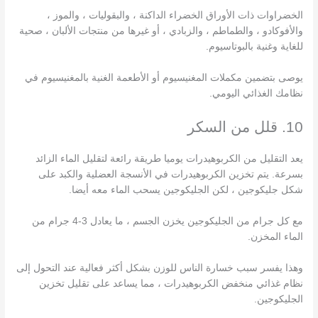
الخضراوات ذات الأوراق الخضراء الداكنة ، والبقوليات ، والموز ،
والأفوكادو ، والطماطم ، والزبادي ، أو غيرها من منتجات الألبان ، صحية
للغاية وغنية بالبوتاسيوم.
يوصى بتضمين مكملات المغنيسيوم أو الأطعمة الغنية بالمغنيسيوم في
نظامك الغذائي اليومي.
10. قلل من السكر
يعد التقليل من الكربوهيدرات يوميا طريقة رائعة لتقليل الماء الزائد
بسرعة. يتم تخزين الكربوهيدرات في الأنسجة العضلية والكبد على
شكل جليكوجين ، لكن الجليكوجين يسحب الماء معه أيضا.
مع كل جرام من الجليكوجين يخزن الجسم ، ما يعادل 3-4 جرام من
الماء المخزن.
وهذا يفسر سبب خسارة الناس للوزن بشكل أكثر فعالية عند التحول إلى
نظام غذائي منخفض الكربوهيدرات ، مما يساعد على تقليل تخزين
الجليكوجين.