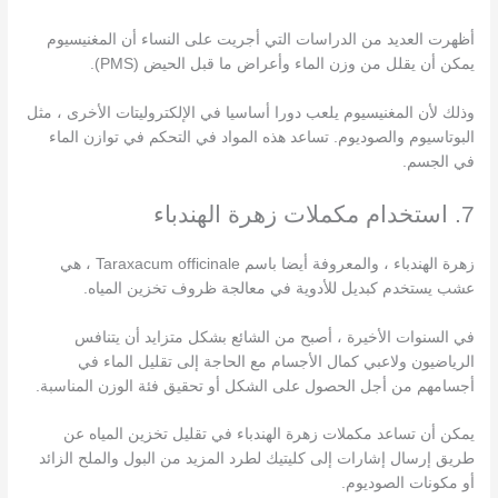
أظهرت العديد من الدراسات التي أجريت على النساء أن المغنيسيوم
يمكن أن يقلل من وزن الماء وأعراض ما قبل الحيض (PMS).
وذلك لأن المغنيسيوم يلعب دورا أساسيا في الإلكتروليتات الأخرى ، مثل
البوتاسيوم والصوديوم. تساعد هذه المواد في التحكم في توازن الماء
في الجسم.
7. استخدام مكملات زهرة الهندباء
زهرة الهندباء ، والمعروفة أيضا باسم Taraxacum officinale ، هي
عشب يستخدم كبديل للأدوية في معالجة ظروف تخزين المياه.
في السنوات الأخيرة ، أصبح من الشائع بشكل متزايد أن يتنافس
الرياضيون ولاعبي كمال الأجسام مع الحاجة إلى تقليل الماء في
أجسامهم من أجل الحصول على الشكل أو تحقيق فئة الوزن المناسبة.
يمكن أن تساعد مكملات زهرة الهندباء في تقليل تخزين المياه عن
طريق إرسال إشارات إلى كليتيك لطرد المزيد من البول والملح الزائد
أو مكونات الصوديوم.