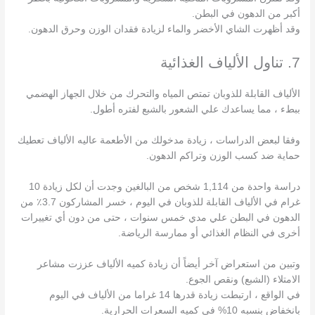
أكبر من الدهون في البطن.
وقد أظهرت الشاي الأخضر والماء لزيادة فقدان الوزن وحرق الدهون.
7. تناول الألياف الغذائية
الألياف القابلة للذوبان تمتص المياه والتحرك من خلال الجهاز الهضمي
ببطء ، مما يساعدك علي الشعور بالشبع لفتره أطول.
وفقا لبعض الدراسات ، زيادة مدخولك من الأطعمة عاليه الألياف تعطيك
حماية ضد كسب الوزن وتراكم الدهون.
دراسة واحدة من 1,114 شخص من البالغين وجدت أن لكل زيادة 10
غرام في الألياف القابلة للذوبان في اليوم ، خسر المشاركون 3.7٪ من
الدهون في البطن علي مدي خمس سنوات ، حتى من دون أي تغييرات
أخرى في النظام الغذائي أو ممارسة الرياضة.
وتبين من استعراض آخر أيضاً أن زيادة كميه الألياف عززت مشاعر
الامتلاء (الشبع) ونقص الجوع.
في الواقع ، ارتبطت زيادة قدرها 14 غراما من الألياف في اليوم
بانخفاض بنسبه 10% في كميه السعرات الحرارية.