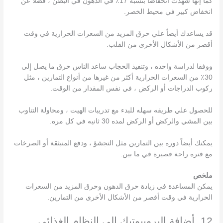
كما إنها شهدت انخفاضا بنسبه 17٪ في الدهون في البطن ، فضلا عن
انخفاض كبير في محيط الخصر.
قد يساعدك أيضاً علي حرق المزيد من السعرات الحرارية في وقت
أقصر من الأشكال الأخرى من القلب.
ووفقا لدراسة واحده ، وتنفيذ الحجاب ساعد الناس حرق ما يصل إلى
30٪ من السعرات الحرارية أكثر من غيرها من أنواع التمارين ، مثل
ركوب الدراجات أو الركض ، في نفس المقدار من الوقت.
للحصول علي طريقه سهله للبدء مع تدريبات الهيت ، ومحاولة التناوب
بين المشي والركض أو الركض لمده 30 ثانيه في كل مره.
يمكنك أيضاً دوره بين التمارين مثل التجشؤ ، ودفع المنبثقة أو الصرخات
مع فتره راحة قصيرة في ما بين.
ملخص
يمكن المساعدة في زيادة حرق الدهون وحرق المزيد من السعرات
الحرارية في وقت أقصر من الأشكال الأخرى من التمارين.
12. أضافة البروبيوتيك إلى النظام الغذائي