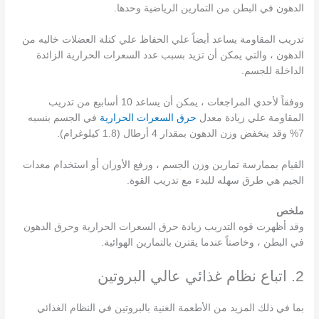
الدهون في البطن من التمارين الرياضية وحدها.
تدريب المقاومة يساعد أيضاً علي الحفاظ علي كتلة العضلات خاليه من
الدهون ، والتي يمكن أن تزيد بسبب عدد السعرات الحرارية الزائدة
الداخلة للجسم.
ووفقاً لأحدي المراجعات ، يمكن أن يساعد 10 أسابيع من تدريب
المقاومة علي زيادة معدل
حرق السعرات الحرارية
في الجسم بنسبه
7% وقد ينخفض وزن الدهون بمقدار 4 أرطال (1.8 كيلوغرام).
القيام بممارسة تمارين وزن الجسم ، ورفع الأوزان أو استخدام معدات
الجيم هي طرق سهله للبدء مع تدريب القوة.
ملخص
وقد أظهرت قوه التدريب زيادة حرق السعرات الحرارية وحرق الدهون
في البطن ، وخاصتاً عندما يقترن بالتمارين الهوائية.
2. اتباع نظام غذائي عالي البروتين
بما في ذلك المزيد من الأطعمة الغنية بالبروتين في النظام الغذائي