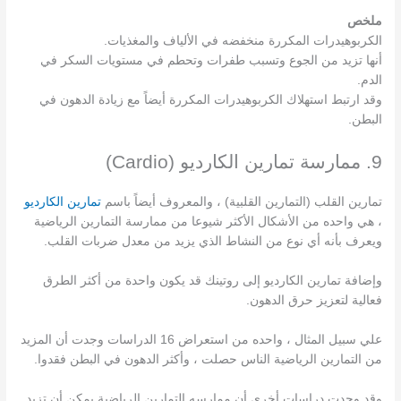
ملخص
الكربوهيدرات المكررة منخفضه في الألياف والمغذيات.
أنها تزيد من الجوع وتسبب طفرات وتحطم في مستويات السكر في
الدم.
وقد ارتبط استهلاك الكربوهيدرات المكررة أيضاً مع زيادة الدهون في
البطن.
9. ممارسة تمارين الكارديو (Cardio)
تمارين القلب (التمارين القلبية) ، والمعروف أيضاً باسم
تمارين الكارديو
، هي واحده من الأشكال الأكثر شيوعا من ممارسة التمارين الرياضية
ويعرف بأنه أي نوع من النشاط الذي يزيد من معدل ضربات القلب.
وإضافة تمارين الكارديو إلى روتينك قد يكون واحدة من أكثر الطرق
فعالية لتعزيز حرق الدهون.
علي سبيل المثال ، واحده من استعراض 16 الدراسات وجدت أن المزيد
من التمارين الرياضية الناس حصلت ، وأكثر الدهون في البطن فقدوا.
وقد وجدت دراسات أخرى أن ممارسه التمارين الرياضية يمكن أن تزيد