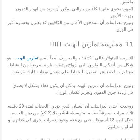
ملخص
القهوة تحتوي علي الكافيين ، والتي يمكن أن تزيد من انهيار الدهون
وزيادة الأيض.
وتبين الدراسات أن المدخول الأعلى من الكافيين قد يقترن بخسارة أكبر
في الوزن.
11. ممارسة تمارين الهيت HIIT
التدريب المتواتر عالي الكثافة ، والمعروف أيضاً باسم
تمارين الهيت
، هو
شكل من أشكال التمارين التي أزواج رشقات ناريه سريعة من النشاط
مع فترات الانتعاش القصيرة للحفاظ علي معدل نبضات قلبك مرتفعه.
وتبين الدراسات أن تمرين الهيت يمكن أن يكون فعالا بشكل لا يصدق
في زيادة حرق الدهون وتعزيز فقدان الوزن.
ووجدت أحدي الدراسات أن الشبان الذين يؤدون الحجاب لمده 20 دقيقه
ثلاث مرات أسبوعياً فقد ما متوسطه 4.4 رطلا (2 كغ) من دهن الجسم
خلال فتره 12 أسبوعا ، حتى مع عدم وجود تغييرات أخرى في غذائهم أو
أسلوب حياتهم.