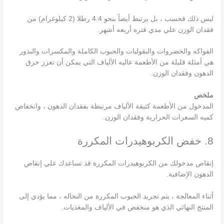
ليس ذلك فحسب ، بل يرتبط أيضاً بنحو 4.4 رطلا (2 كيلوغرام) من
فقدان الوزن علي مدي فتره أربعه أشهر.
الفواكه والخضروات والبقوليات والحبوب الكاملة والمكسرات والبذور
هي أمثلة قليلة من الأطعمة عاليه الألياف التي يمكن أن تعزز حرق
الدهون وفقدان الوزن.
ملخص
المدخول من الأطعمة كثيفة الألياف مرتبطة بفقدان الدهون ، وانخفاض
كميه السعرات الحرارية وفقدان الوزن.
8. خفض الكربوهيدرات المكررة
إنقاص مدخولك من الكربوهيدرات المكررة قد تساعدك علي إنقاص
الدهون الإضافية.
أثناء المعالجة ، يتم تجريد الحبوب المكررة من النخاله ، مما يؤدي إلى
المنتج النهائي الذي هو منخفض في الألياف والمغذيات.