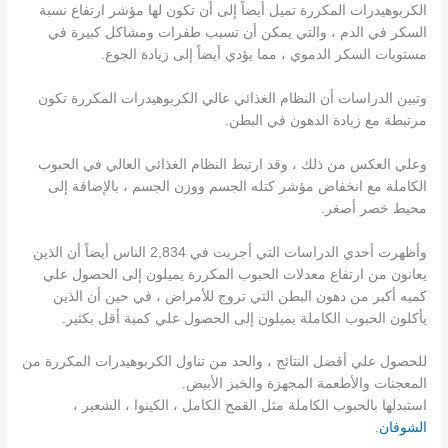
الكربوهيدرات المكررة تميل أيضاً إلى أن تكون لها مؤشر ارتفاع نسبة
السكر في الدم ، والتي يمكن أن تسبب طفرات ومشاكل كبيرة في
مستويات السكر الدموي ، مما يؤدي أيضاً إلى زيادة الجوع.
وتبين الدراسات أن النظام الغذائي عالي الكربوهيدرات المكررة تكون
مرتبطة مع زيادة الدهون في البطن.
وعلي العكس من ذلك ، وقد ارتبط النظام الغذائي العالي في الحبوب
الكاملة مع انخفاض مؤشر كتله الجسم ووزن الجسم ، بالإضافة إلى
محيط خصر أصغر.
وأظهرت أحدي الدراسات التي أجريت في 2,834 الناس أيضاً أن الذين
يعانون من ارتفاع معدلات الحبوب المكررة يميلون إلى الحصول علي
كميه أكبر من دهون البطن التي تروج للأمراض ، في حين أن الذين
يأكلون الحبوب الكاملة يميلون إلى الحصول علي كمية أقل بكثير.
للحصول علي أفضل النتائج ، والحد من تناول الكربوهيدرات المكررة من
المعجنات والأطعمة المجهزة والخبز الأبيض.
استبدلها بالحبوب الكاملة مثل القمح الكامل ، الكينوا ، الشعير ،
الشوفان
.