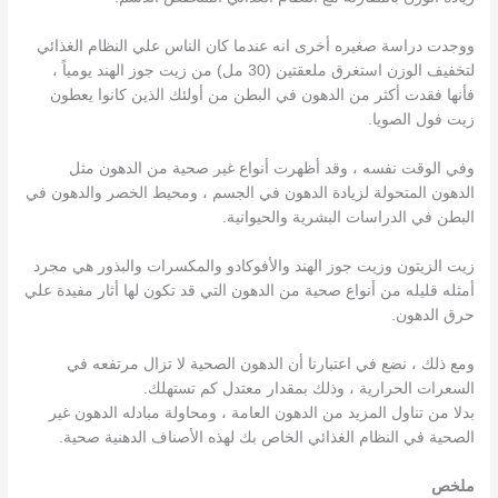
ووجدت دراسة صغيره أخرى انه عندما كان الناس علي النظام الغذائي
لتخفيف الوزن استغرق ملعقتين (30 مل) من زيت جوز الهند يومياً ،
فأنها فقدت أكثر من الدهون في البطن من أولئك الذين كانوا يعطون
زيت فول الصويا.
وفي الوقت نفسه ، وقد أظهرت أنواع غير صحية من الدهون مثل
الدهون المتحولة لزيادة الدهون في الجسم ، ومحيط الخصر والدهون في
البطن في الدراسات البشرية والحيوانية.
زيت الزيتون وزيت جوز الهند والأفوكادو والمكسرات والبذور هي مجرد
أمثله قليله من أنواع صحية من الدهون التي قد تكون لها أثار مفيدة علي
حرق الدهون.
ومع ذلك ، نضع في اعتبارنا أن الدهون الصحية لا تزال مرتفعه في
السعرات الحرارية ، وذلك بمقدار معتدل كم تستهلك.
بدلا من تناول المزيد من الدهون العامة ، ومحاولة مبادله الدهون غير
الصحية في النظام الغذائي الخاص بك لهذه الأصناف الدهنية صحية.
ملخص