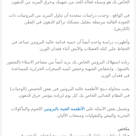
الخاص بك هو وسيله فعاله للحد من شهيتك وحرق المزيد من الدهون.
في الواقع ، وجدت دراسات متعددة أن تناول المزيد من البروتينات ذات
الجودة العالية مرتبطة بتقليل مشكلة تراكم الدهون في البطن
(الكرش).
وأظهرت دراسة واحده أيضاً أن حمية غذائية عاليه البروتين تساعد في
الحفاظ علي كتله العضلات والأيض أثناء فقدان الوزن.
زيادة استهلاك البروتين الخاص بك يزيد أيضاً من مشاعر الامتلاء (الشعور
بالشبع) ، وانخفاض الشهية وخفض كميه السعرات الحرارية للمساعدة
في فقدان الوزن.
يجب محاولة دمج الأطعمة عاليه البروتين في بعض الحصص (الوجبات)
في النظام الغذائي الخاص بك كل يوم لزيادة مؤشر حرق الدهون.
وتشمل بعض الأمثلة علي
الأطعمة الغنية بالبروتين
اللحوم والمأكولات
البحرية والبيض والبقوليات ومنتجات الألبان.
ملخص
هناك ارتباط بين تناول المزيد من البروتين مع انخفاض الدهون في