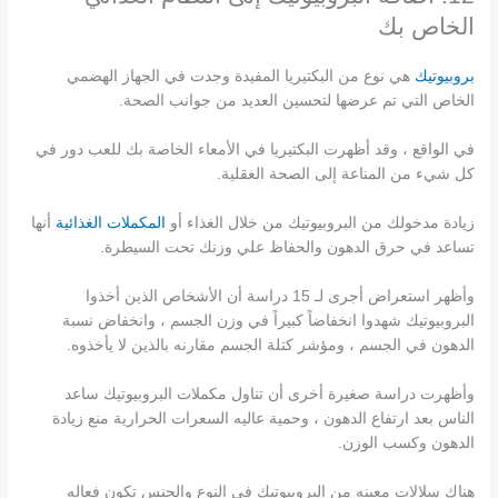
الخاص بك
بروبيوتيك
هي نوع من البكتيريا المفيدة وجدت في الجهاز الهضمي
الخاص التي تم عرضها لتحسين العديد من جوانب الصحة.
في الواقع ، وقد أظهرت البكتيريا في الأمعاء الخاصة بك للعب دور في
كل شيء من المناعة إلى الصحة العقلية.
زيادة مدخولك من البروبيوتيك من خلال الغذاء أو
المكملات الغذائية
أنها
تساعد في حرق الدهون والحفاظ علي وزنك تحت السيطرة.
وأظهر استعراض أجرى لـ 15 دراسة أن الأشخاص الذين أخذوا
البروبيوتيك شهدوا انخفاضاً كبيراً في وزن الجسم ، وانخفاض نسبة
الدهون في الجسم ، ومؤشر كتلة الجسم مقارنه بالذين لا يأخذوه.
وأظهرت دراسة صغيرة أخرى أن تناول مكملات البروبيوتيك ساعد
الناس بعد ارتفاع الدهون ، وحمية عاليه السعرات الحرارية منع زيادة
الدهون وكسب الوزن.
هناك سلالات معينه من البروبيوتيك في النوع والجنس تكون فعاله