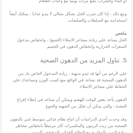
أو الماء والشراب بضع مرات يومياً مع وجبات الطعام.
ومع ذلك ، إذا كان شرب الخل بشكل متتالي لا يبدو جذابا ، يمكنك أيضاً
استخدامه مع السلطات والصلصات.
ملخص
الخل يساعد علي زيادة مشاعر الامتلاء (الشبع) ، وانخفاض مدخول
السعرات الحرارية وانخفاض الدهون في الجسم.
5. تناول المزيد من الدهون الصحية
علي الرغم من أنها قد تبدو بديهية ، زيادة المدخول الخاص بك من
الدهون الصحية قد تساعد في الواقع منع كسب الوزن وتساعدك علي
الحفاظ علي مشاعر الامتلاء.
الدهون يأخذ بعض الوقت للهضم ويمكن أن تساعد في إبطاء إفراغ
المعدة ، والتي يمكن أن تقلل من الشهية والجوع.
وقد وجدت أحدي الدراسات أن اتباع نظام غذائي متوسط غني بالدهون
الصحية من زيت الزيتون والمكسرات كان مرتبطاً بانخفاض مخاطر
زيادة الوزن بالمقارنة مع النظام الغذائي المنخفض الدسم.