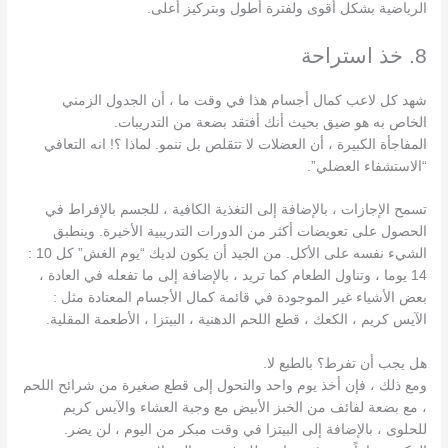
الرياضية بشكل أقوى ولفترة أطول وبتركيز أعلى.
8. خذ استراحة
شهد كل لاعب كمال أجسام هذا في وقت ما ، أن الجدول الزمني
الخاص به هو ضيق بحيث أنك أفتقد بضعة من التدريبات.
المفاجأة الكبيرة ، أن العضلات لا تتقلص بل تنمو.
لماذا ؟! انه
التعافي
“الاستشفاء العضلي”.
تسمح الإجازات ، بالإضافة إلى التغذية الكافية ، للجسم بالإفراط في
الحصول على تعويضات أكثر من الدورات التدريبية الأخيرة.
وينطبق
الشيء نفسه على الأكل.
من الجيد أن يكون لديك “يوم الغش” كل 10 :
14 يوما ، وتناول الطعام كما تريد ، بالإضافة إلى ما تفعله في العادة ،
بعض الأشياء غير الموجودة في قائمة كمال الأجسام المعتادة مثل :
الآيس كريم ، الكعك ، قطع اللحم الدهنية ، البيتزا ، الأطعمة المقلية
.
هل يجب أن تفرط؟
بالطبع لا.
ومع ذلك ، فإن أخذ يوم واحد والتحول إلى قطع صغيرة من شرائح اللحم
، مع بضعة لفائف من الخبز الأبيض مع وجبة العشاء والآيس كريم
للحلوى ، بالإضافة إلى البيتزا في وقت مبكر من اليوم ، لن يضر.