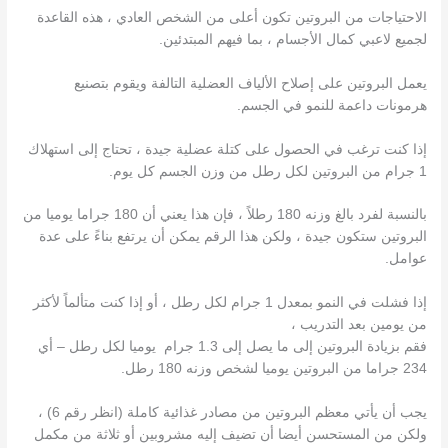
الاحتياجات من البروتين تكون أعلى من الشخص العادي ، هذه القاعدة
لجميع لاعبي كمال الأجسام ، بما فيهم المبتدئين.
يعمل البروتين على إصلاح الألياف العضلية التالفة ويقوم بتصنيع
هرمونات داعمة للنمو في الجسم.
إذا كنت ترغب في الحصول على كتلة عضلية جيدة ، تحتاج إلى استهلاك
1 جرام من البروتين لكل رطل من وزن الجسم كل يوم.
بالنسبة لفرد بالغ وزنه 180 رطلاً ، فإن هذا يعني أن 180 جراما يوميا من
البروتين ستكون جيدة ، ولكن هذا الرقم يمكن أن يرتفع بناءً على عدة
عوامل.
إذا فشلت في النمو بمعدل 1 جرام لكل رطل ، أو إذا كنت متألماً لأكثر
من يومين بعد التدريب ،
فقم بزيادة البروتين إلى ما يصل إلى 1.3 جرام يوميا لكل رطل – أي
234 جراما من البروتين يوميا لشخص وزنه 180 رطل.
يجب أن يأتي معظم البروتين من مصادر غذائية كاملة (انظر رقم 6) ،
ولكن من المستحسن أيضا أن تضيف إليه مشروبين أو ثلاثة من مكمل