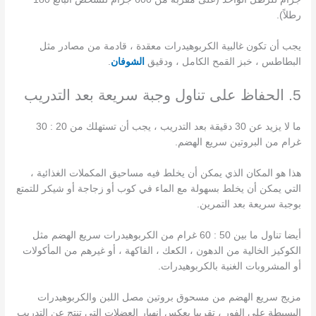
رطلاً).
يجب أن تكون غالبية الكربوهيدرات معقدة ، قادمة من مصادر مثل
البطاطس ، خبز القمح الكامل ، ودقيق
الشوفان
.
5. الحفاظ على تناول وجبة سريعة بعد التدريب
ما لا يزيد عن 30 دقيقة بعد التدريب ، يجب أن تستهلك من 20 : 30
غرام من البروتين سريع الهضم.
هذا هو المكان الذي يمكن أن يخلط فيه مساحيق المكملات الغذائية ،
التي يمكن أن يخلط بسهولة مع الماء في كوب أو زجاجة أو شيكر للتمتع
بوجبة سريعة بعد التمرين.
أيضا تناول ما بين 50 : 60 غرام من الكربوهيدرات سريع الهضم مثل
الكوكيز الخالية من الدهون ، الكعك ، الفاكهة ، أو غيرهم من المأكولات
أو المشروبات الغنية بالكربوهيدرات.
مزيج سريع الهضم من مسحوق بروتين مصل اللبن والكربوهيدرات
البسيطة على الفور ، تقريبا يعكس انهيار العضلات التي تنتج عن التدريب