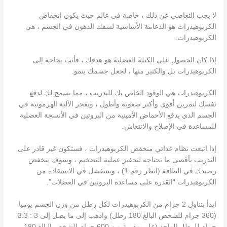
لا يجب التغاضي عن ذلك ، خاصة في عالم حيث يكون انخفاض
الكربوهيدرات هو الدعامة الأساسية لسفك الدهون في الجسم ، هي
الكربوهيدرات.
إذا كان الحصول على الكتلة العضلية هو هدفك ، فأنت بحاجة إلى
الكربوهيدرات بل والكثير منها ، لجعل جسمك ينمو.
الكربوهيدرات هي الوقود الخاص بك للتدريب ، مما يسمح لك لدفع
نفسك لتمرين أقوى وأكثر صعوبة وأطول ، ويفجر الآلية الهرمونية في
الجسم الذي يدفع الأحماض الأمينية من البروتين في الأنسجة العضلية
للمساعدة في الإصلاح والانتعاش.
إذا اتبعت نظام غذائي منخفض الكربوهيدرات ، فستكون غير قادر على
التدريب بأقصى ما تحتاجه لتحفيز عملية التضخيم ، وسوف ينخفض ​​
رصيدك في الطاقة (انظر رقم 1) ، وستفشل في الاستفادة من
الكربوهيدرات “
القدرة على مساعدة البروتين في العضلات”.
ابدأ بتناول 2 جرام من الكربوهيدرات لكل رطل من وزن الجسم يوميا
(360 جرام ​​للشخص البالغ 180 رطل) واذهب إلى ما يصل إلى 3 : 3.3
جرام للرطل الواحد (على مقربة من 600 جرام للشخص البالغ 180