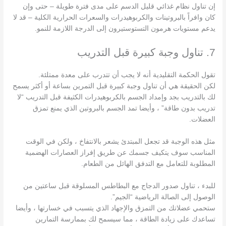
إن تناول نظام غذائي قليل الدسم على مدى فترة طويلة – حتى وإن
كان وافراً بالبروتينات والكربوهيدرات والسعرات الحرارية الكلية – قد لا
يدعم مستويات هرمون التستوستيرون إلى الدرجة اللازمة للنمو.
7. تناول وجبة كبيرة قبل التدريب
تقول الحكمة التقليدية أنه لا يجب أن تتدرب على معدة ممتلئة.
لكن الحقيقة هي أن تناول وجبة كبيرة قبل التمرين بساعة أو أكثر يسمح
لك بالتدريب بجد وإمداد الجسم بالكربوهيدرات الكثيفة قبل التدريب “لا
تدريب بدون طاقة” ، وأيضا تمد الجسم بالبروتين الذي يمنع تمزق
العضلات.
مثل هذه الوجبة قد تجعل المبتدئ يشعر بالانتفاخ ، ولكن في الوقت
المناسب سوف يتكيف جسمك عن طريق إفراز العصارات الهضمية
المطلوبة للتعامل مع التدفق الهائل من الطعام.
للبدء ، تناول صدور الدجاج ​​مع البطاطس المسلوقة قبل ساعتين من
الوصول إلى الصالة الرياضية “الجيم”.
ستحمي عضلاتك من التمزق والإجهاد الذي يتسبب في خسارتها ، وأيضا
تساعدك على زيادة الطاقة ، مما سيسمح لك بممارسة التمارين