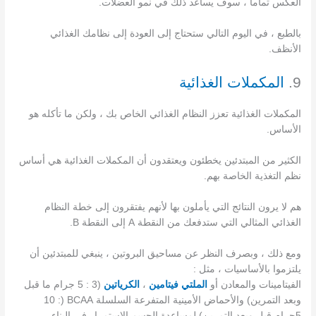
العكس تماماً ، سوف يساعد ذلك في نمو العضلات.
بالطبع ، في اليوم التالي ستحتاج إلى العودة إلى نظامك الغذائي
الأنظف.
9.
المكملات الغذائية
المكملات الغذائية تعزز النظام الغذائي الخاص بك ، ولكن
ما تأكله هو
الأساس.
الكثير من المبتدئين يخطئون ويعتقدون أن المكملات الغذائية هي أساس
نظم التغذية الخاصة بهم.
هم لا يرون النتائج التي يأملون بها لأنهم يفتقرون إلى خطة النظام
الغذائي المثالي التي ستدفعك من النقطة A إلى النقطة B.
ومع ذلك ، وبصرف النظر عن مساحيق البروتين ، ينبغي للمبتدئين أن
يلتزموا بالأساسيات ، مثل :
الفيتامينات والمعادن أو
الملتي فيتامين
،
الكرياتين
(3 : 5 جرام ما قبل
وبعد التمرين) والأحماض الأمينية المتفرعة السلسلة BCAA (10 :
5جرام قبل وبعد التمرين) لمساعدة
الجسم الاستمرار في البناء.